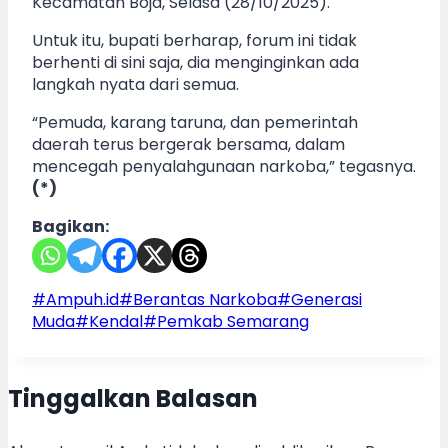
Kecamatan Boja, Selasa (28/10/2025).
Untuk itu, bupati berharap, forum ini tidak
berhenti di sini saja, dia menginginkan ada
langkah nyata dari semua.
“Pemuda, karang taruna, dan pemerintah
daerah terus bergerak bersama, dalam
mencegah penyalahgunaan narkoba,” tegasnya.
(*)
Bagikan:
Post
#
Ampuh.id
#
Berantas Narkoba
#
Generasi
Tags:
Muda
#
Kendal
#
Pemkab Semarang
Tinggalkan Balasan