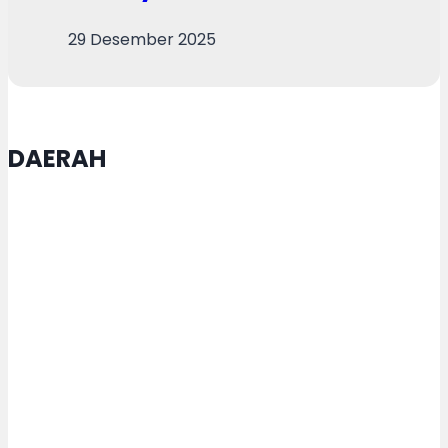
29 Desember 2025
DAERAH
Agustina Tegaskan Keberhasilan
Adopsi Kecerdasan Buatan
Tergantung pada Arah
Pembentukan dan Pengawasan
Sistem dari SDM