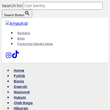
Search for:
Search Button
Skip
to
content
Redaksi
Iklan
Pedoman Media Siber
Home
Politik
Bisnis
Daerah
Nasional
Hukum
Olah Raga
Hiburan