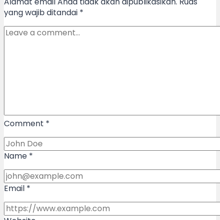
Alamat email Anda tidak akan dipublikasikan.
Ruas
yang wajib ditandai
*
Comment
*
Name
*
Email
*