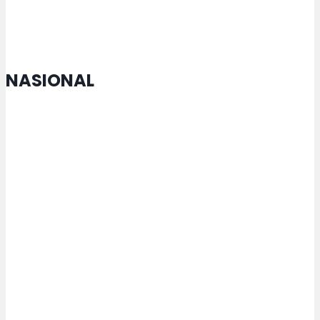
NASIONAL
Menko Zulhas Jamin Kopdes tak
Matikan Warung Warga
Rektor USM Lakukan
Penandatanganan MoU dengan
Maejo University Thailand