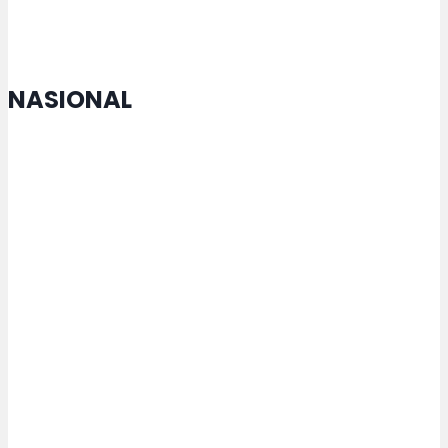
NASIONAL
MTQ Nasional di Jateng Buka
Cabang Lomba Baru untuk
Penyandang Disabilitas
Kemenperin Perkuat Pengelolaan
Kemasan untuk Pacu Industri
Hijau