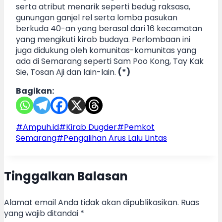
serta atribut menarik seperti bedug raksasa,
gunungan ganjel rel serta lomba pasukan
berkuda 40-an yang berasal dari 16 kecamatan
yang mengikuti kirab budaya. Perlombaan ini
juga didukung oleh komunitas-komunitas yang
ada di Semarang seperti Sam Poo Kong, Tay Kak
Sie, Tosan Aji dan lain-lain.
(*)
Bagikan:
Post
#
Ampuh.id
#
Kirab Dugder
#
Pemkot
Tags:
Semarang
#
Pengalihan Arus Lalu Lintas
Tinggalkan Balasan
Alamat email Anda tidak akan dipublikasikan.
Ruas
yang wajib ditandai
*