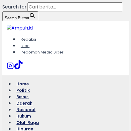
Search for:
Search Button
Skip
to
content
Redaksi
Iklan
Pedoman Media Siber
Home
Politik
Bisnis
Daerah
Nasional
Hukum
Olah Raga
Hiburan