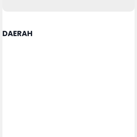
DAERAH
Pengurus Yayasan Alqodar
Sendangmulyo Gelar Rakor
Praraker
Semangat Lansia di HUT ke-81 RI,
Iswar Aminuddin: Cita-cita Hanya
Dapat Terwujud melalui Peran