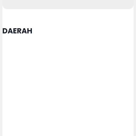
DAERAH
Buka Muktamar XVI Tapak Suci,
Wali Kota Semarang Agustina
Wilujeng Dianugrahi Gelar
Anggota Kehormatan
Rekor LEPRID Pecah di Semarang,
25 Ribu Penari Ubah Lapangan