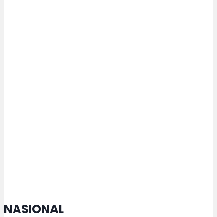
Semangat Lansia di HUT ke-81 RI,
Iswar Aminuddin: Cita-cita Hanya
Dapat Terwujud melalui Peran
Seluruh Elemen Masyarakat
Dishub Kota Semarang Pastikan
Kelaikan Armada Trans Semarang
melalui Ramp Check Berkala
NASIONAL