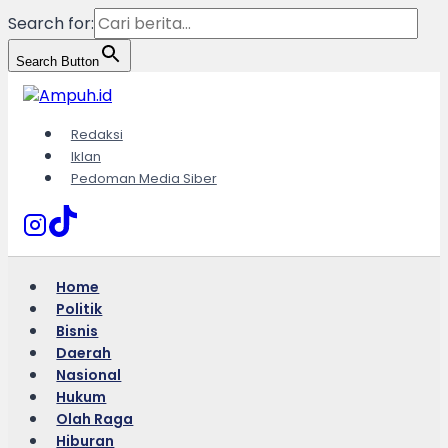
Search for:
Search Button
Skip
to
content
Redaksi
Iklan
Pedoman Media Siber
Home
Politik
Bisnis
Daerah
Nasional
Hukum
Olah Raga
Hiburan