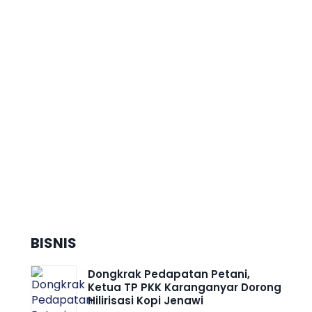
Pembangunan Kota Modern
Logo dan Maskot MTQ Nasional
XXXI Resmi Diluncurkan, ”Saqur”
Siap Tebar Cahaya Al-Qur’an
Menuju Indonesia Emas
BISNIS
Dongkrak Pedapatan Petani,
Ketua TP PKK Karanganyar Dorong
Hilirisasi Kopi Jenawi