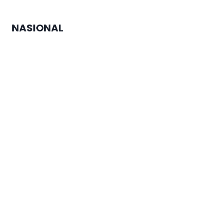
Prof. Komaruddin Hidayat
NASIONAL
Menko Zulhas Jamin Kopdes tak
Matikan Warung Warga