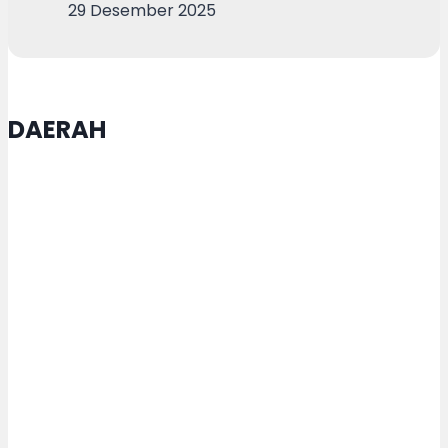
29 Desember 2025
DAERAH
Tari Dug Dug Der Jadi Identitas
Budaya Kota Semarang, Agustina
Sebut Tarian Sarat Nilai Filosofis
Kebersamaan dan Gotong Royong
Kota Semarang-Prancis Perkuat
Kerja Sama, Agustina: Diplomasi