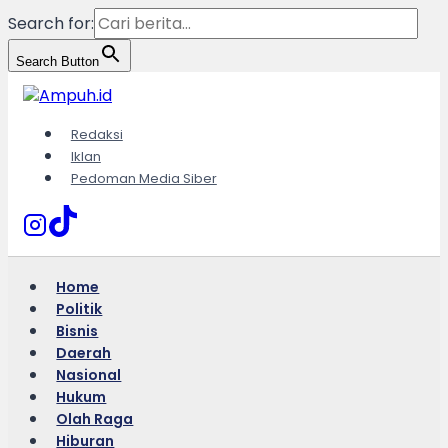
Search for:
Search Button
Skip
to
content
Redaksi
Iklan
Pedoman Media Siber
Home
Politik
Bisnis
Daerah
Nasional
Hukum
Olah Raga
Hiburan