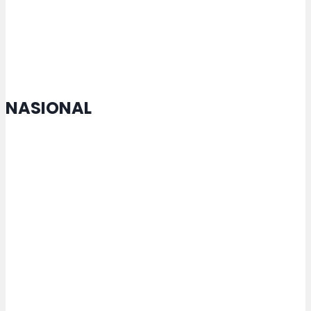
Semarang Alihkan ke TPU yang
Masih Miliki Lahan
NASIONAL
Menko Zulhas Jamin Kopdes tak
Matikan Warung Warga
Rektor USM Lakukan
Penandatanganan MoU dengan
Maejo University Thailand