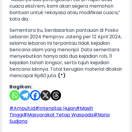
cuaca ekstrem, kami akan segera memohon
bantuan untuk rekayasa atau modifikasi cuaca,”
kata dia.
Sementara itu, berdasarkan pantauan di Posko
Lebaran 2024 Pemprov Jateng per 12 April 2024,
selama lebaran ini terpantau tidak kejadian
bencana alam yang menonjol. Data sementara
menyebutkan hanya ada dua kejadian rob, 11
kejadian tanah longsor, serta tujuh kejadian
bencana lainnya. Total kerugian material ditaksir
mencapai Rp80 juta.
(*)
Bagikan:
Post
#
Ampuh.id
#
Intensitas Hujan
#
Masih
Tags:
Tinggi
#
Masyarakat Tetap Waspada
#
Nana
Sudjana