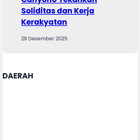
Soliditas dan Kerja
Kerakyatan
29 Desember 2025
DAERAH
Pemkot Semarang Gandeng TNI
AD Tangani Sampah Jadi Bahan
Bakar Lewat Teknologi Pirolisis