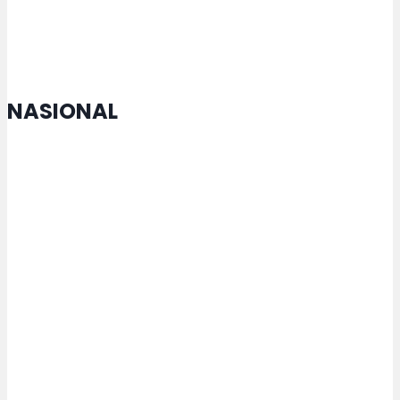
hingga Ekonomi
NASIONAL
MTQ Nasional di Jateng Buka
Cabang Lomba Baru untuk
Penyandang Disabilitas
Kemenperin Perkuat Pengelolaan
Kemasan untuk Pacu Industri
Hijau