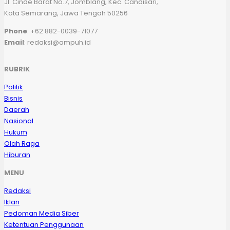
Jl. Cinde Barat No.7, Jomblang, Kec. Candisari,
Kota Semarang, Jawa Tengah 50256
Phone
: +62 882-0039-71077
Email
: redaksi@ampuh.id
RUBRIK
Politik
Bisnis
Daerah
Nasional
Hukum
Olah Raga
Hiburan
MENU
Redaksi
Iklan
Pedoman Media Siber
Ketentuan Penggunaan