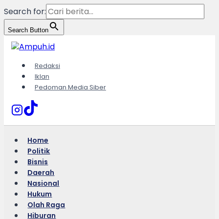
Search for:
Search Button
Skip
to
content
Redaksi
Iklan
Pedoman Media Siber
Home
Politik
Bisnis
Daerah
Nasional
Hukum
Olah Raga
Hiburan