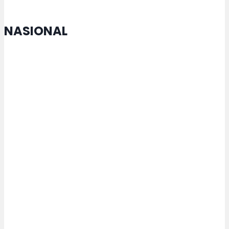
NASIONAL
Menko Zulhas Jamin Kopdes tak
Matikan Warung Warga
Rektor USM Lakukan
Penandatanganan MoU dengan
Maejo University Thailand
Presiden Prabowo Bertekad Hapus