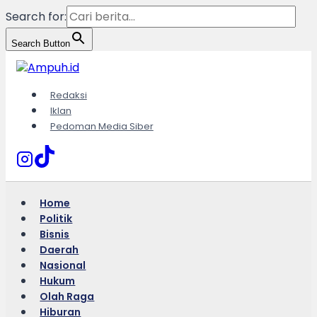
Search for:
Search Button
Skip
to
content
Redaksi
Iklan
Pedoman Media Siber
Home
Politik
Bisnis
Daerah
Nasional
Hukum
Olah Raga
Hiburan