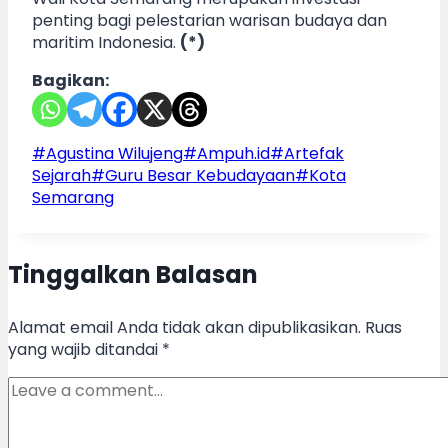
penting bagi pelestarian warisan budaya dan
maritim Indonesia.
(*)
Bagikan:
Post
#
Agustina Wilujeng
#
Ampuh.id
#
Artefak
Tags:
Sejarah
#
Guru Besar Kebudayaan
#
Kota
Semarang
Tinggalkan Balasan
Alamat email Anda tidak akan dipublikasikan.
Ruas
yang wajib ditandai
*