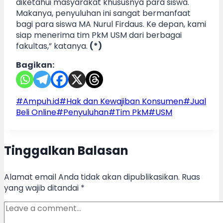
diketahui masyarakat khususnya para siswa.
Makanya, penyuluhan ini sangat bermanfaat
bagi para siswa MA Nurul Firdaus. Ke depan, kami
siap menerima tim PkM USM dari berbagai
fakultas,” katanya.
(*)
Bagikan:
Post
#
Ampuh.id
#
Hak dan Kewajiban Konsumen
#
Jual
Tags:
Beli Online
#
Penyuluhan
#
Tim PkM
#
USM
Tinggalkan Balasan
Alamat email Anda tidak akan dipublikasikan.
Ruas
yang wajib ditandai
*