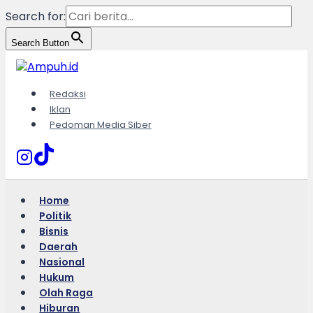
Search for:
Search Button
Skip
to
content
Redaksi
Iklan
Pedoman Media Siber
Home
Politik
Bisnis
Daerah
Nasional
Hukum
Olah Raga
Hiburan