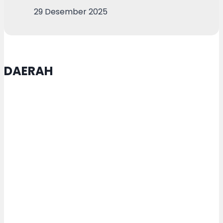
29 Desember 2025
DAERAH
Satgas TMMD Purworejo Kebut
Pengecoran Jalan
Pemkot Semarang Gandeng TNI
AD Tangani Sampah Jadi Bahan
Bakar Lewat Teknologi Pirolisis