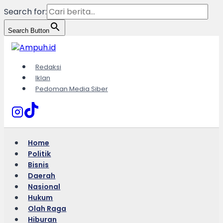
Search for:
Search Button
Skip
to
content
Redaksi
Iklan
Pedoman Media Siber
Home
Politik
Bisnis
Daerah
Nasional
Hukum
Olah Raga
Hiburan