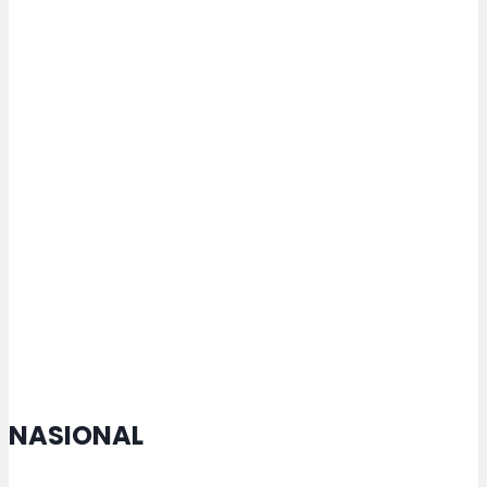
Proyek Pembetonan Ruas Jalan
Jepara-Kelet Mulai Dikerjakan
Tari Dug Dug Der Jadi Identitas
Budaya Kota Semarang, Agustina
Sebut Tarian Sarat Nilai Filosofis
Kebersamaan dan Gotong Royong
NASIONAL