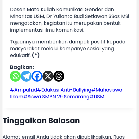
Dosen Mata Kuliah Komunikasi Gender dan
Minoritas USM, Dr Yulianto Budi Setiawan SSos MSi
mengatakan, kegiatan itu merupakan bentuk
implementasi ilmu komunikasi.
Tujuannya memberikan dampak positif kepada
masyarakat melalui kampanye sosial yang
edukatif.
(*)
Bagikan:
Post
#
Ampuh.id
#
Edukasi Anti-Bullying
#
Mahasiswa
Tags:
Ilkom
#
Siswa SMPN 29 Semarang
#
USM
Tinggalkan Balasan
Alamat email Anda tidak akan dipublikasikan.
Ruas