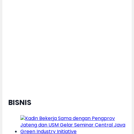
Karnaval Budaya Nusantara
Dorong Pertumbuhan Ekonomi
Daerah Berkelanjutan, Kota
Semarang Diganjar Kota Kategori
”Transformer” Nasional
BISNIS