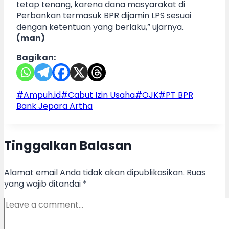
tetap tenang, karena dana masyarakat di
Perbankan termasuk BPR dijamin LPS sesuai
dengan ketentuan yang berlaku,” ujarnya.
(man)
Bagikan:
Post
#
Ampuh.id
#
Cabut Izin Usaha
#
OJK
#
PT BPR
Tags:
Bank Jepara Artha
Tinggalkan Balasan
Alamat email Anda tidak akan dipublikasikan.
Ruas
yang wajib ditandai
*