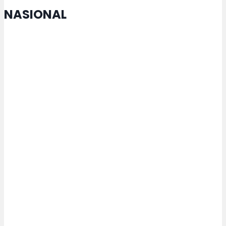
NASIONAL
MTQ Nasional di Jateng Buka
Cabang Lomba Baru untuk
Penyandang Disabilitas
Kemenperin Perkuat Pengelolaan
Kemasan untuk Pacu Industri
Hijau
Menko Zulhas Jamin Kopdes tak