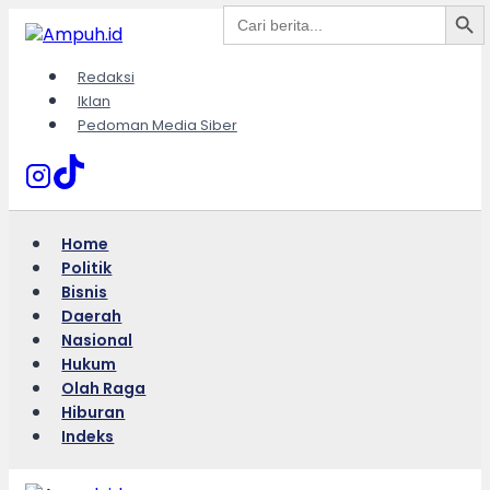
Search Button
Search
Skip
for:
to
content
Redaksi
Iklan
Pedoman Media Siber
Home
Politik
Bisnis
Daerah
Nasional
Hukum
Olah Raga
Hiburan
Indeks