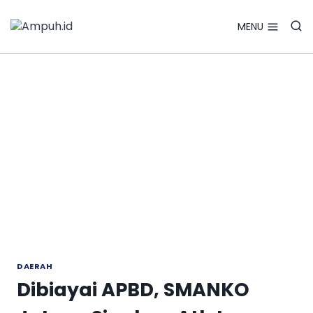
Search Bu
Skip
Search
for:
to
MENU
content
DAERAH
Dibiayai APBD, SMANKO