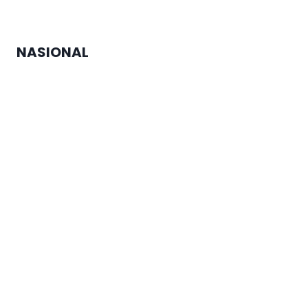
Sistem dari SDM
NASIONAL
MTQ Nasional di Jateng Buka
Cabang Lomba Baru untuk
Penyandang Disabilitas