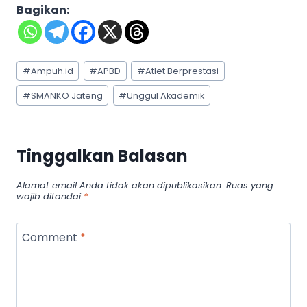
Bagikan:
Post
#
Ampuh.id
#
APBD
#
Atlet Berprestasi
Tags:
#
SMANKO Jateng
#
Unggul Akademik
Tinggalkan Balasan
Alamat email Anda tidak akan dipublikasikan.
Ruas yang
wajib ditandai
*
Comment
*