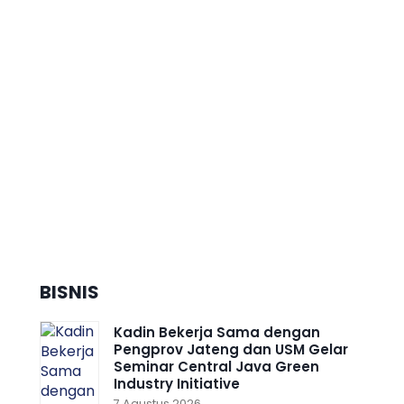
Dorong Pertumbuhan Ekonomi
Daerah Berkelanjutan, Kota
Semarang Diganjar Kota
Kategori ”Transformer” Nasional
BISNIS
Kadin Bekerja Sama dengan
Pengprov Jateng dan USM Gelar
Seminar Central Java Green
Industry Initiative
7 Agustus 2026