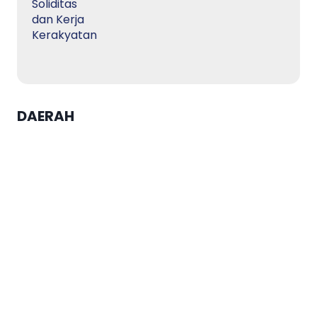
DAERAH
Pengurus Yayasan Alqodar
Sendangmulyo Gelar Rakor
Praraker