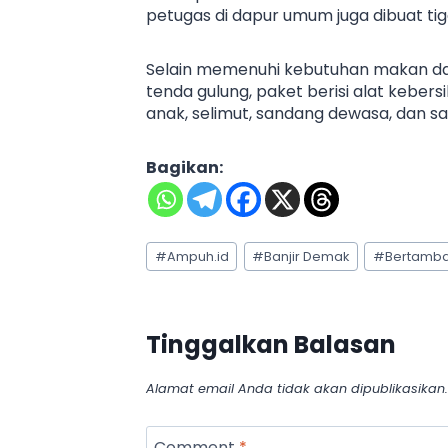
petugas di dapur umum juga dibuat tiga 
Selain memenuhi kebutuhan makan dan
tenda gulung, paket berisi alat keber
anak, selimut, sandang dewasa, dan 
Bagikan:
Post
#
Ampuh.id
#
Banjir Demak
#
Bertamb
Tags:
Tinggalkan Balasan
Alamat email Anda tidak akan dipublikasikan.
Comment
*