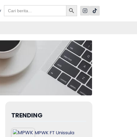
Search Button
Search
r
for:
TRENDING
MPWK FT Unissula