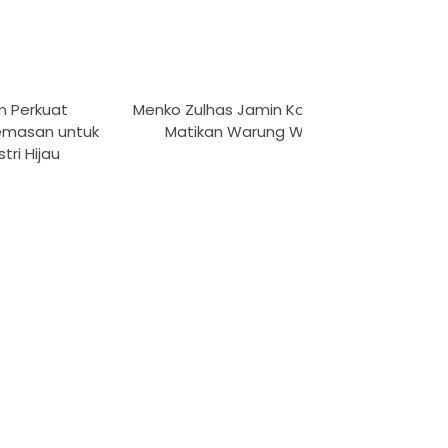
n Perkuat
Menko Zulhas Jamin Kopdes tak
R
emasan untuk
Matikan Warung Warga
Penand
tri Hijau
Mae