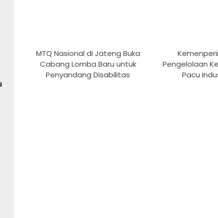
MTQ Nasional di Jateng Buka
Kemenperi
Cabang Lomba Baru untuk
Pengelolaan K
Penyandang Disabilitas
Pacu Indus
u