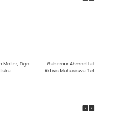
a Motor, Tiga
Gubernur Ahmad Luthfi Ajak
PMI Ko
 Luka
Aktivis Mahasiswa Tetap Kritis
Gerakan