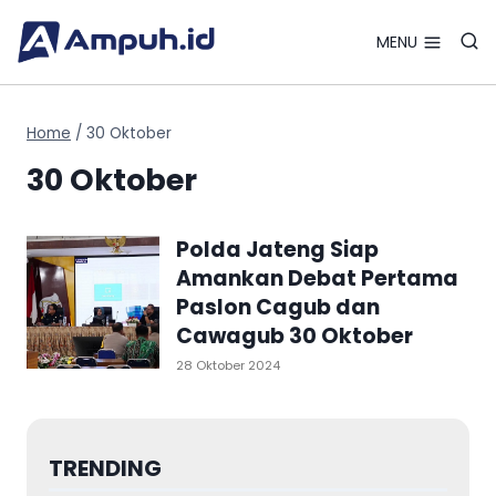
Search Bu
Skip
Search
for:
to
MENU
content
Home
/
30 Oktober
30 Oktober
Polda Jateng Siap
Amankan Debat Pertama
Paslon Cagub dan
Cawagub 30 Oktober
28 Oktober 2024
TRENDING