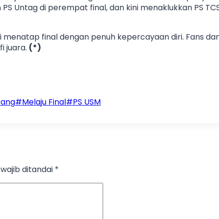
 PS Untag di perempat final, dan kini menaklukkan PS TCS 
ni menatap final dengan penuh kepercayaan diri. Fans da
i juara.
(*)
rang
#
Melaju Final
#
PS USM
wajib ditandai
*