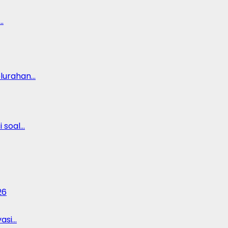
…
lurahan…
 soal…
26
vasi…