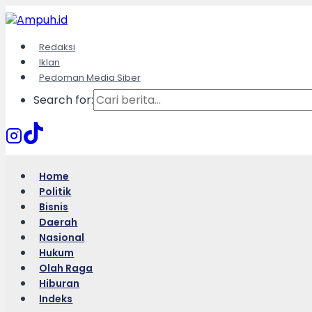
Skip
to
content
Redaksi
Iklan
Pedoman Media Siber
Search for:
Home
Politik
Bisnis
Daerah
Nasional
Hukum
Olah Raga
Hiburan
Indeks