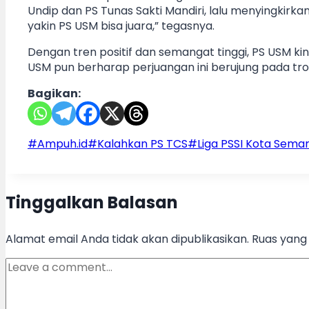
Undip dan PS Tunas Sakti Mandiri, lalu menyingkirkan
yakin PS USM bisa juara,” tegasnya.
Dengan tren positif dan semangat tinggi, PS USM ki
USM pun berharap perjuangan ini berujung pada trof
Bagikan:
Post
#
Ampuh.id
#
Kalahkan PS TCS
#
Liga PSSI Kota Sema
Tags:
Tinggalkan Balasan
Alamat email Anda tidak akan dipublikasikan.
Ruas yang 