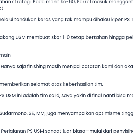
han strategi. Pada menit ke-60, Farrel masuk menggant
t.
lalui tandukan keras yang tak mampu dihalau kiper PS T
akang USM membuat skor 1-0 tetap bertahan hingga pelu
.
main.
Hanya saja finishing masih menjadi catatan kami dan ak
t memberikan selamat atas keberhasilan tim.
S USM ini adalah tim solid, saya yakin di final nanti bisa
Sudarmono, SE, MM, juga menyampaikan optimisme tinggi j
um. Perjalanan PS USM sangat luar biasa—mulai dari penyi