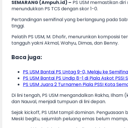
SEMARANG (Ampuh.id) –
PS USM memastikan diri 
menundukkan PS TCS dengan skor 1-0.
Pertandingan semifinal yang berlangsung pada Sabt
tinggi.
Pelatih PS USM, M. Dhofir, menurunkan komposisi 
tangguh yakni Akmal, Wahyu, Dimas, dan Benny.
Baca juga:
PS USM Bantai PS Untag 9-0, Melaju ke Semifina
PS USM Bantai PS Undip 8–1 di Piala Askot PSS
PS USM Juara 2 Turnamen Piala PSSI Kota Sem
Di lini tengah, PS USM mengandalkan Rakha, Ilham 
dan Nauval, menjadi tumpuan di lini depan.
Sejak kickoff, PS USM tampil dominan. Penguasaan
Meski begitu, sejumlah peluang emas belum mampu d