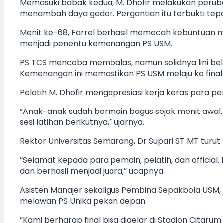
Memasuki babak kedua, M. Dhofir melakukan peruba
menambah daya gedor. Pergantian itu terbukti tepa
Menit ke-68, Farrel berhasil memecah kebuntuan me
menjadi penentu kemenangan PS USM.
PS TCS mencoba membalas, namun solidnya lini bel
Kemenangan ini memastikan PS USM melaju ke final
Pelatih M. Dhofir mengapresiasi kerja keras para pe
”Anak-anak sudah bermain bagus sejak menit awal. 
sesi latihan berikutnya,” ujarnya.
Rektor Universitas Semarang, Dr Supari ST MT turu
”Selamat kepada para pemain, pelatih, dan official. P
dan berhasil menjadi juara,” ucapnya.
Asisten Manajer sekaligus Pembina Sepakbola USM, 
melawan PS Unika pekan depan.
”Kami berharap final bisa digelar di Stadion Citar