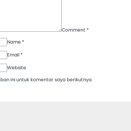
Comment
*
Name
*
Email
*
Website
an ini untuk komentar saya berikutnya.