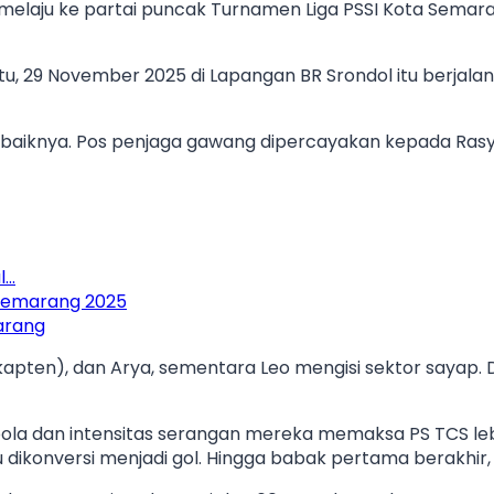
melaju ke partai puncak Turnamen Liga PSSI Kota Semar
u, 29 November 2025 di Lapangan BR Srondol itu berjalan
terbaiknya. Pos penjaga gawang dipercayakan kepada Ra
l…
I Semarang 2025
arang
(kapten), dan Arya, sementara Leo mengisi sektor sayap.
 bola dan intensitas serangan mereka memaksa PS TCS le
ikonversi menjadi gol. Hingga babak pertama berakhir, 