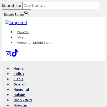
Search for:
Search Button
Skip
to
content
Redaksi
Iklan
Pedoman Media Siber
Home
Politik
Bisnis
Daerah
Nasional
Hukum
Olah Raga
Hiburan