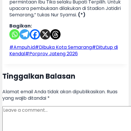
permintaan Ibu Tika selaku Bupati Terpilih. Untuk
upacara pembukaan dilakukan di Stadion Jatidiri
Semarang,” tukas Nur Syamsi.
(*)
Bagikan:
Post
#
Ampuh.id
#
Dibuka Kota Semarang
#
Ditutup di
Tags:
Kendal
#
Porprov Jateng 2026
Tinggalkan Balasan
Alamat email Anda tidak akan dipublikasikan.
Ruas
yang wajib ditandai
*