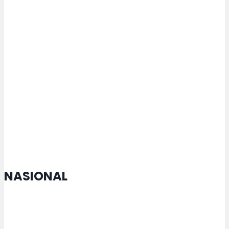
Iswar Aminuddin: Cita-cita Hanya
Dapat Terwujud melalui Peran
Seluruh Elemen Masyarakat
Dishub Kota Semarang Pastikan
Kelaikan Armada Trans Semarang
melalui Ramp Check Berkala
NASIONAL
MTQ Nasional di Jateng Buka