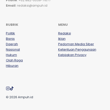
Phone
: +62 882-0039-71077
Email
: redaksi@ampuh.id
RUBRIK
MENU
Politik
Redaksi
Bisnis
Iklan
Daerah
Pedoman Media Siber
Nasional
Ketentuan Penggunaan
Hukum
Kebijakan Privacy
Olah Raga
Hiburan
© 2026 Ampuh.id