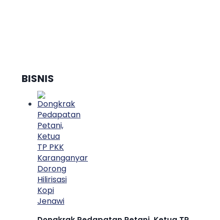
XXXI Resmi Diluncurkan,
”Saqur” Siap Tebar Cahaya Al-
Qur’an Menuju Indonesia Emas
BISNIS
Dongkrak Pedapatan Petani, Ketua TP