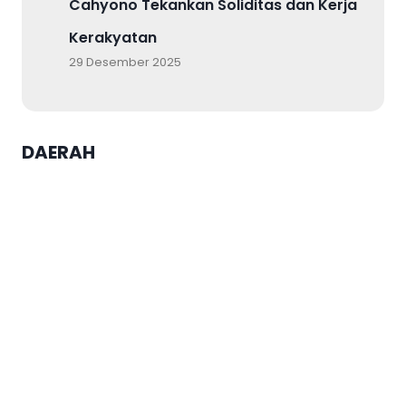
Cahyono Tekankan Soliditas dan Kerja
Kerakyatan
29 Desember 2025
DAERAH
Pejabat Struktural USM Dilantik,
Inilah Pesan Rektor
Agustina Tegaskan
Keberhasilan Adopsi
Kecerdasan Buatan
Tergantung pada Arah
Pembentukan dan Pengawasan