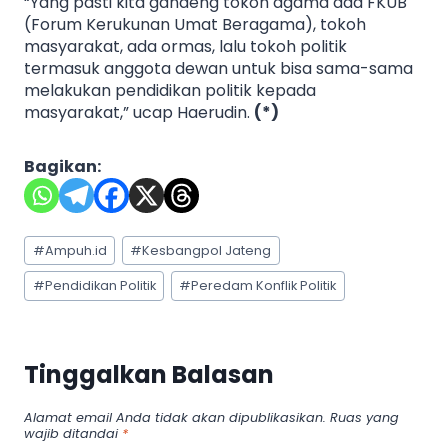
“Yang pasti kita gandeng tokoh agama ada FKUB
(Forum Kerukunan Umat Beragama), tokoh
masyarakat, ada ormas, lalu tokoh politik
termasuk anggota dewan untuk bisa sama-sama
melakukan pendidikan politik kepada
masyarakat,” ucap Haerudin.
(*)
Bagikan:
Post
#
Ampuh.id
#
Kesbangpol Jateng
Tags:
#
Pendidikan Politik
#
Peredam Konflik Politik
Tinggalkan Balasan
Alamat email Anda tidak akan dipublikasikan.
Ruas yang
wajib ditandai
*