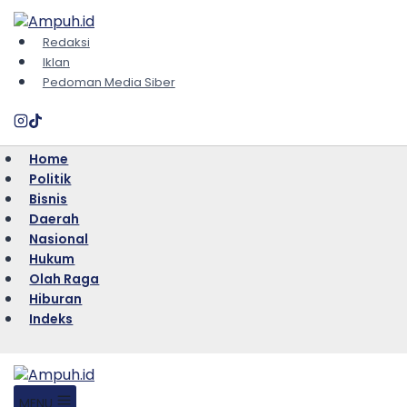
Search Bu
Skip
Search
for:
to
Redaksi
content
Iklan
Pedoman Media Siber
Home
Politik
Bisnis
Daerah
Nasional
Hukum
Olah Raga
Hiburan
Indeks
MENU