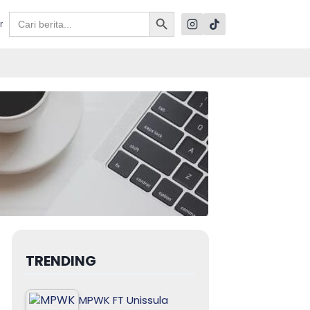
Search Button
Search
r
for:
TRENDING
MPWK FT Unissula