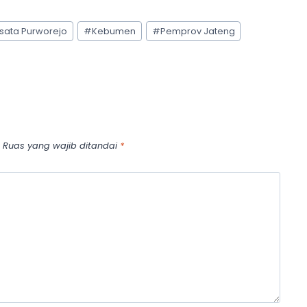
isata Purworejo
#
Kebumen
#
Pemprov Jateng
Ruas yang wajib ditandai
*