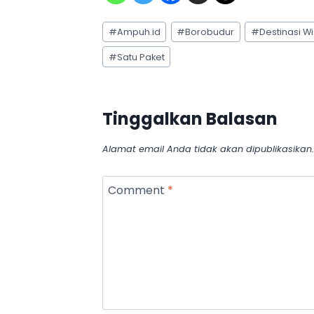
Post
#
Ampuh.id
#
Borobudur
#
Destinasi W
Tags:
#
Satu Paket
Tinggalkan Balasan
Alamat email Anda tidak akan dipublikasikan.
Comment
*