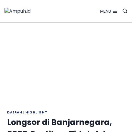
Search Bu
Skip
Search
for:
to
MENU
content
DAERAH
|
HIGHLIGHT
Longsor di Banjarnegara,