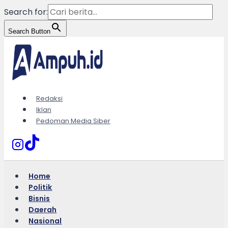
Search for:
Search Button
Skip
to
content
Redaksi
Iklan
Pedoman Media Siber
Home
Politik
Bisnis
Daerah
Nasional