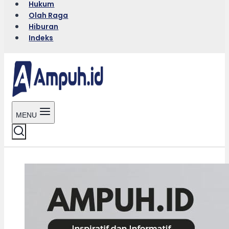
Hukum
Olah Raga
Hiburan
Indeks
MENU