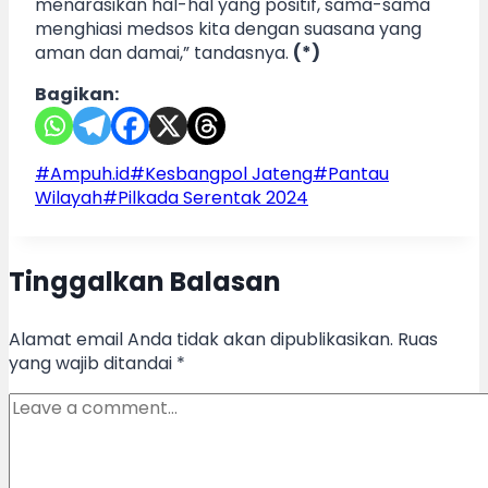
menarasikan hal-hal yang positif, sama-sama
menghiasi medsos kita dengan suasana yang
aman dan damai,” tandasnya.
(*)
Bagikan:
Post
#
Ampuh.id
#
Kesbangpol Jateng
#
Pantau
Tags:
Wilayah
#
Pilkada Serentak 2024
Tinggalkan Balasan
Alamat email Anda tidak akan dipublikasikan.
Ruas
yang wajib ditandai
*