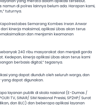
layanan yang merata dalam aplikasi tersebut.
us namun di polres lainnya belum ada. Harapan kami,
n,” tuturnya.
, Kapolrestabes Semarang Kombes Irwan Anwar
ri kinerja maksimal, aplikasi Libas akan terus
 memaksimalkan dan menjamin keamanan
duh sebanyak 240 ribu masyarakat dan menjadi garda
 Kedepan, kinerja aplikasi Libas akan terus kami
gan berbasis digital,” tegasnya.
likasi yang dapat diunduh oleh seluruh warga, dan
ur yang dapat digunakan.
pa layanan publik di skala nasional (E-Dumas /
RI TV, SINAR/ SIM Nasional Presisi, SP2HP/ Surat
an, dan BLC) dan beberapa aplikasi layanan