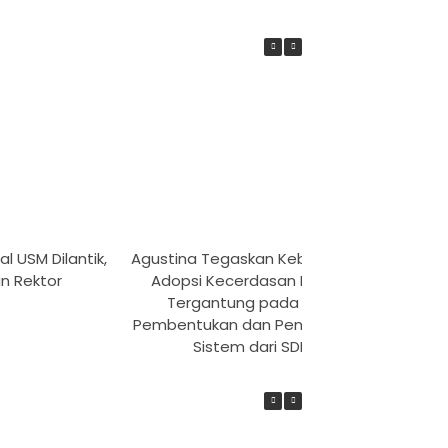
l USM Dilantik,
Agustina Tegaskan Keberhasilan
Kolab
an Rektor
Adopsi Kecerdasan Buatan
Pemeri
Tergantung pada Arah
Target
Pembentukan dan Pengawasan
Sistem dari SDM