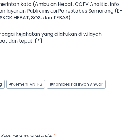
pemerintah kota (Ambulan Hebat, CCTV Analitic, Info
n layanan Publik inisiasi Polrestabes Semarang (E-
 SKCK HEBAT, SOS, dan TEBAS).
berbagai kejahatan yang dilakukan di wilayah
at dan tepat.
(*)
g
#
KemenPAN-RB
#
Kombes Pol Irwan Anwar
Ruas yang wajib ditandai
*