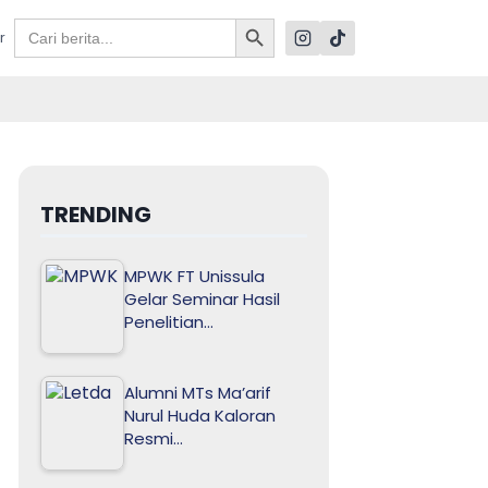
Search Button
Search
r
for:
TRENDING
MPWK FT Unissula
Gelar Seminar Hasil
Penelitian…
Alumni MTs Ma’arif
Nurul Huda Kaloran
Resmi…