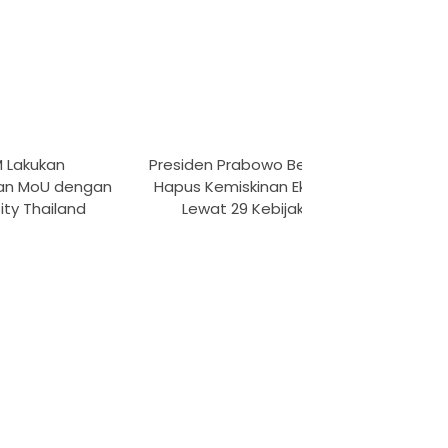
M Lakukan
Presiden Prabowo Bertekad
Keba
an MoU dengan
Hapus Kemiskinan Ekstrem
Ponoro
ity Thailand
Lewat 29 Kebijakan