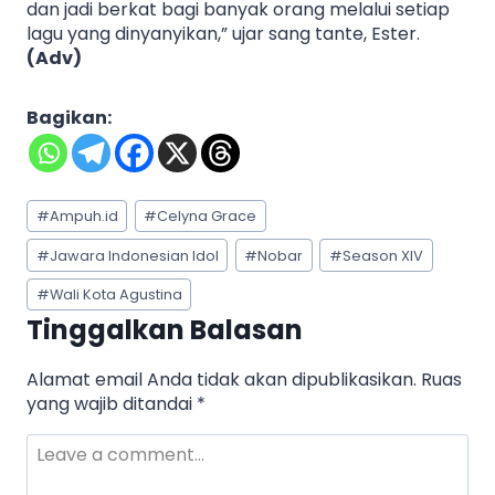
dan jadi berkat bagi banyak orang melalui setiap
lagu yang dinyanyikan,” ujar sang tante, Ester.
(Adv)
Bagikan:
Post
#
Ampuh.id
#
Celyna Grace
Tags:
#
Jawara Indonesian Idol
#
Nobar
#
Season XIV
#
Wali Kota Agustina
Tinggalkan Balasan
Alamat email Anda tidak akan dipublikasikan.
Ruas
yang wajib ditandai
*