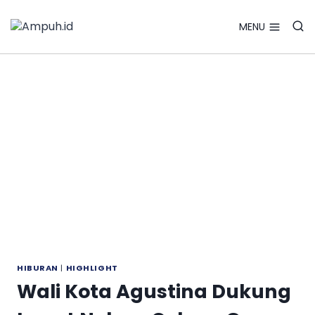
Search Bu
Skip
Search
for:
to
MENU
content
HIBURAN
|
HIGHLIGHT
Wali Kota Agustina Dukung