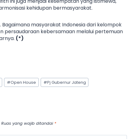
fitri ini juga menjadi kesempatan yang istimewa,
 harmonisasi kehidupan bermasyarakat.
h. Bagaimana masyarakat Indonesia dari kelompok
n persaudaraan kebersamaan melalui pertemuan
jarnya.
(*)
#
Open House
#
Pj Gubernur Jateng
Ruas yang wajib ditandai
*