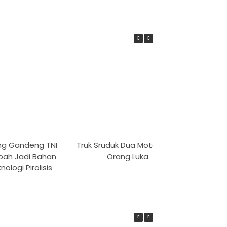
g Gandeng TNI
Truk Sruduk Dua Motor, Tiga
Gube
pah Jadi Bahan
Orang Luka
Aktivi
ologi Pirolisis