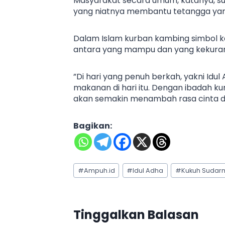
Masyarakat secara umum, katanya, s
yang niatnya membantu tetangga yang 
Dalam Islam kurban kambing simbol 
antara yang mampu dan yang kekurang
”Di hari yang penuh berkah, yakni Idul
makanan di hari itu. Dengan ibadah 
akan semakin menambah rasa cinta di
Bagikan:
Post
#
Ampuh.id
#
Idul Adha
#
Kukuh Sudar
Tags:
Tinggalkan Balasan