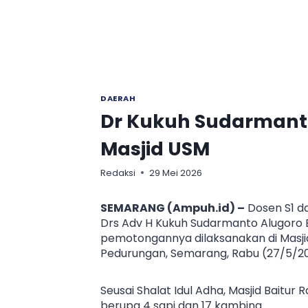
DAERAH
Dr Kukuh Sudarmanto
Masjid USM
Redaksi
29 Mei 2026
SEMARANG (Ampuh.id) –
Dosen S1 d
Drs Adv H Kukuh Sudarmanto Alugoro
pemotongannya dilaksanakan di Masjid 
Pedurungan, Semarang, Rabu (27/5/20
Seusai Shalat Idul Adha, Masjid Bait
berupa 4 sapi dan 17 kambing.