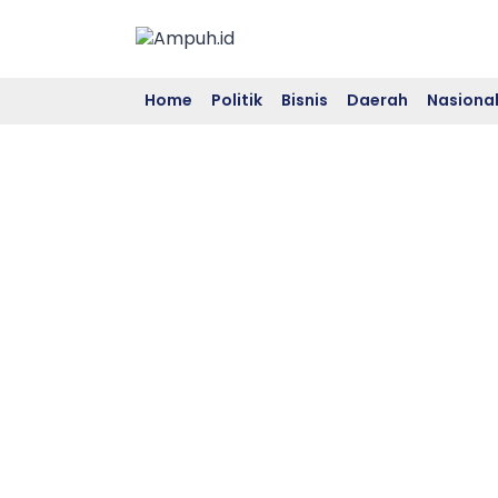
Skip
to
content
Home
Politik
Bisnis
Daerah
Nasiona