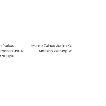
n Perkuat
Menko Zulhas Jamin Kopdes tak
R
emasan untuk
Matikan Warung Warga
Penand
tri Hijau
Mae