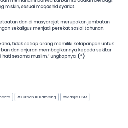
udah memahami bahwa kurban itu adalah berbagi,
miskin, sesuai maqashid syariat.
ketaatan dan di masyarajat merupakan jembatan
an sekaligus menjadi perekat sosial tahunan.
 Adha, tidak setiap orang memiliki kelapangan untuk
kurban dan anjuran membagikannya kepada sekitar
 hati sesama muslim,” ungkapnya.
(*)
manto
#
Kurban 10 Kambing
#
Masjid USM