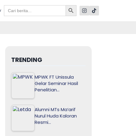
Search Button
Search
r
for:
TRENDING
MPWK FT Unissula
Gelar Seminar Hasil
Penelitian…
Alumni MTs Ma’arif
Nurul Huda Kaloran
Resmi…