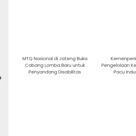
MTQ Nasional di Jateng Buka
Kemenperi
Cabang Lomba Baru untuk
Pengelolaan K
Penyandang Disabilitas
Pacu Indus
u