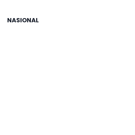
Berkala
NASIONAL
MTQ Nasional di Jateng Buka
Cabang Lomba Baru untuk
Penyandang Disabilitas