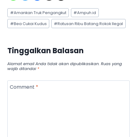
Post
#
Amankan Truk Pengangkut
#
Ampuh.id
Tags:
#
Bea Cukai Kudus
#
Ratusan Ribu Batang Rokok Ilegal
Tinggalkan Balasan
Alamat email Anda tidak akan dipublikasikan.
Ruas yang
wajib ditandai
*
Comment
*