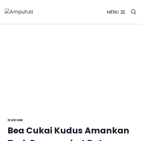
Search Bu
Skip
Search
for:
to
MENU
content
HUKUM
Bea Cukai Kudus Amankan