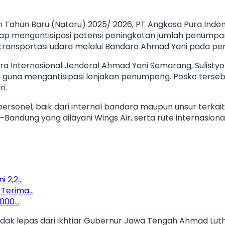
n Tahun Baru (Nataru) 2025/ 2026, PT Angkasa Pura Indo
iap mengantisipasi potensi peningkatan jumlah penumpan
nsportasi udara melalui Bandara Ahmad Yani pada peri
a Internasional Jenderal Ahmad Yani Semarang, Sulistyo
 guna mengantisipasi lonjakan penumpang. Posko terseb
i.
personel, baik dari internal bandara maupun unsur terka
ng–Bandung yang dilayani Wings Air, serta rute internasi
i 2,2…
 Terima…
.000…
dak lepas dari ikhtiar Gubernur Jawa Tengah Ahmad Luthf