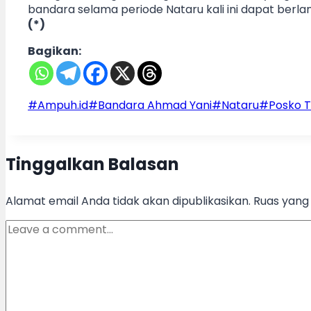
bandara selama periode Nataru kali ini dapat berla
(*)
Bagikan:
Post
#
Ampuh.id
#
Bandara Ahmad Yani
#
Nataru
#
Posko 
Tags:
Tinggalkan Balasan
Alamat email Anda tidak akan dipublikasikan.
Ruas yang 