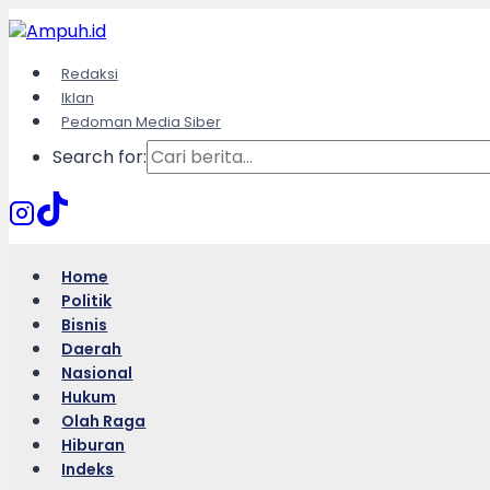
Skip
to
content
Redaksi
Iklan
Pedoman Media Siber
Search for:
Home
Politik
Bisnis
Daerah
Nasional
Hukum
Olah Raga
Hiburan
Indeks