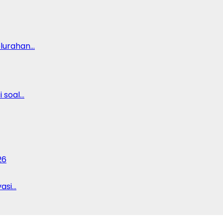
lurahan…
 soal…
26
vasi…