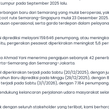
 Lumpur pada September 2025 lalu.
nerbangan baru dari Semarang yang mulai beroperasi, yakn
coot rute Semarang–Singapura mulai 23 Desember 2025
antauan operasional, serta garda terdepan dalam pelay
diprediksi melayani 159.646 penumpang, atau meningka
itu, pergerakan pesawat diperkirakan meningkat 5,6 pers
ndara Ahmad Yani menerima pengajuan sebanyak 42 pen
Jakarta–Semarang dan Semarang–Jakarta.
 diperkirakan terjadi pada Sabtu (20/12/2025), dengan j
un Baru diprediksi pada Minggu (29/12/2025), dengan 
terjadi pada Sabtu (3/1/2026), dengan 7.184 penumpang
dukung kelancaran perjalanan udara masyarakat selam
k dengan seluruh stakeholder yang terlibat, kami berhar