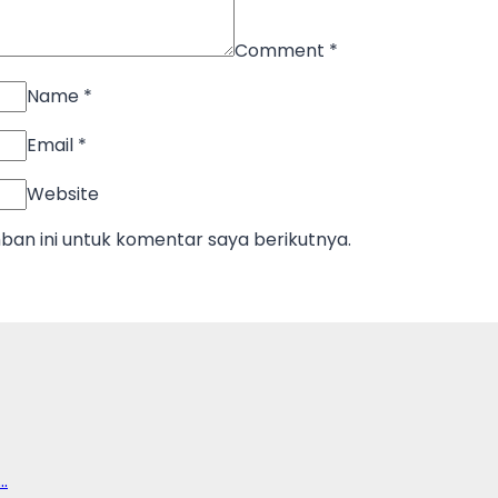
Comment
*
Name
*
Email
*
Website
an ini untuk komentar saya berikutnya.
…