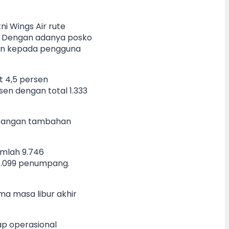
i Wings Air rute
. Dengan adanya posko
anan kepada pengguna
t 4,5 persen
en dengan total 1.333
erbangan tambahan
umlah 9.746
8.099 penumpang.
.
a masa libur akhir
ap operasional