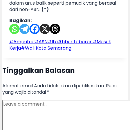
dalam arus balik seperti pemudik yang berasal
dari non-ASN.
(*)
Bagikan:
Post
#
Ampuh.id
#
ASN
#
Ita
#
Libur Lebaran
#
Masuk
Tags:
Kerja
#
Wali Kota Semarang
Tinggalkan Balasan
Alamat email Anda tidak akan dipublikasikan.
Ruas
yang wajib ditandai
*