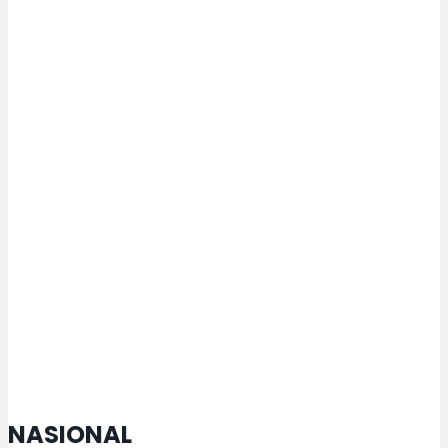
Pejabat Struktural USM Dilantik,
Inilah Pesan Rektor
Agustina Tegaskan Keberhasilan
Adopsi Kecerdasan Buatan
Tergantung pada Arah
Pembentukan dan Pengawasan
Sistem dari SDM
NASIONAL