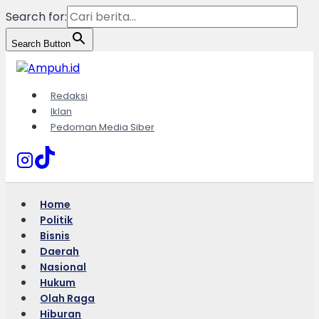
Search for:
Search Button
Skip
to
content
Redaksi
Iklan
Pedoman Media Siber
Home
Politik
Bisnis
Daerah
Nasional
Hukum
Olah Raga
Hiburan