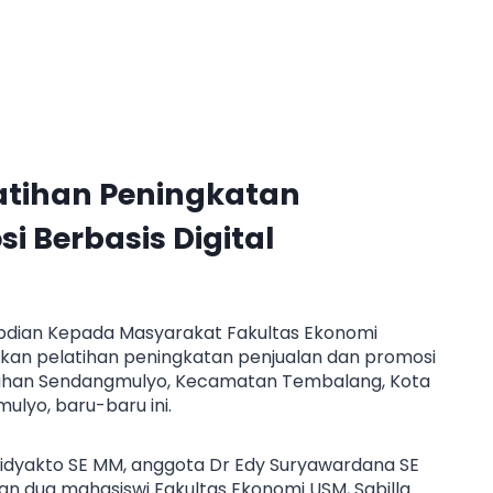
latihan Peningkatan
i Berbasis Digital
dian Kepada Masyarakat Fakultas Ekonomi
an pelatihan peningkatan penjualan dan promosi
urahan Sendangmulyo, Kecamatan Tembalang, Kota
ulyo, baru-baru ini.
Widyakto SE MM, anggota Dr Edy Suryawardana SE
n dua mahasiswi Fakultas Ekonomi USM, Sabilla