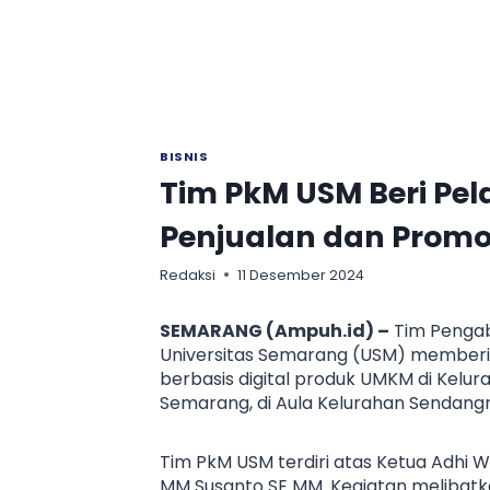
BISNIS
Tim PkM USM Beri Pe
Penjualan dan Promos
Redaksi
11 Desember 2024
SEMARANG (Ampuh.id) –
Tim Pengab
Universitas Semarang (USM) memberik
berbasis digital produk UMKM di Kel
Semarang, di Aula Kelurahan Sendangm
Tim PkM USM terdiri atas Ketua Adhi 
MM Susanto SE MM. Kegiatan melibatka