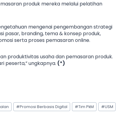
asaran produk mereka melalui pelatihan
engetahuan mengenai pengembangan strategi
i pasar, branding, tema & konsep produk,
romosi serta proses pemasaran online.
an produktivitas usaha dan pemasaran produk.
ari peserta,” ungkapnya.
(*)
ualan
#
Promosi Berbasis Digital
#
Tim PkM
#
USM