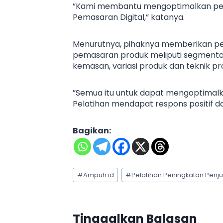
”Kami membantu mengoptimalkan pem
Pemasaran Digital,” katanya.
Menurutnya, pihaknya memberikan p
pemasaran produk meliputi segmentas
kemasan, variasi produk dan teknik p
”Semua itu untuk dapat mengoptimalk
Pelatihan mendapat respons positif d
Bagikan:
Post
#
Ampuh.id
#
Pelatihan Peningkatan Penj
Tags:
Tinggalkan Balasan