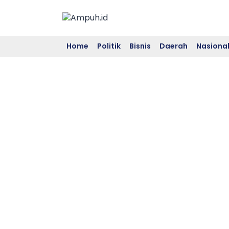
Skip
to
content
Home
Politik
Bisnis
Daerah
Nasiona