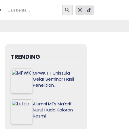
Search Button
Search
r
for:
TRENDING
MPWK FT Unissula
Gelar Seminar Hasil
Penelitian…
Alumni MTs Ma’arif
Nurul Huda Kaloran
Resmi…