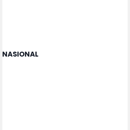
Kerja Sama, Agustina: Diplomasi
Antarkota Hadir Manfaat Budaya
hingga Ekonomi
NASIONAL
MTQ Nasional di Jateng Buka
Cabang Lomba Baru untuk
Penyandang Disabilitas
Kemenperin Perkuat Pengelolaan