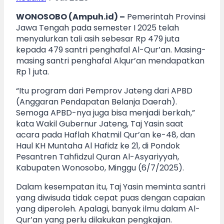
WONOSOBO (Ampuh.id) –
Pemerintah Provinsi
Jawa Tengah pada semester I 2025 telah
menyalurkan tali asih sebesar Rp 479 juta
kepada 479 santri penghafal Al-Qur’an. Masing-
masing santri penghafal Alqur’an mendapatkan
Rp 1 juta.
“Itu program dari Pemprov Jateng dari APBD
(Anggaran Pendapatan Belanja Daerah).
Semoga APBD-nya juga bisa menjadi berkah,”
kata Wakil Gubernur Jateng, Taj Yasin saat
acara pada Haflah Khatmil Qur’an ke-48, dan
Haul KH Muntaha Al Hafidz ke 21, di Pondok
Pesantren Tahfidzul Quran Al-Asyariyyah,
Kabupaten Wonosobo, Minggu (6/7/2025).
Dalam kesempatan itu, Taj Yasin meminta santri
yang diwisuda tidak cepat puas dengan capaian
yang diperoleh. Apalagi, banyak ilmu dalam Al-
Qur’an yang perlu dilakukan pengkajian.