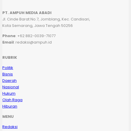
PT. AMPUH MEDIA ABADI
Jl. Cinde Barat No.7, Jomblang, Kec. Candisari,
Kota Semarang, Jawa Tengah 50256
Phone
: +62 882-0039-71077
Email
: redaksi@ampuh.id
RUBRIK
Politik
Bisnis
Daerah
Nasional
Hukum
Olah Raga
Hiburan
MENU
Redaksi