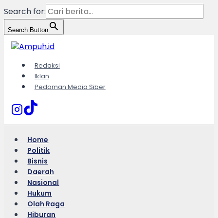
Search for:
Search Button
Skip
to
content
Redaksi
Iklan
Pedoman Media Siber
Home
Politik
Bisnis
Daerah
Nasional
Hukum
Olah Raga
Hiburan