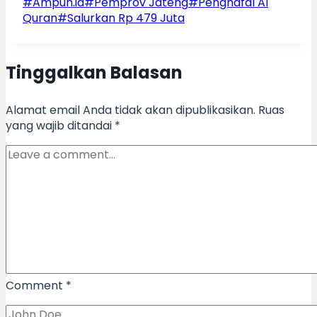
Post
#
Ampuh.id
#
Pemprov Jateng
#
Penghafal Al
Tags:
Quran
#
Salurkan Rp 479 Juta
Tinggalkan Balasan
Alamat email Anda tidak akan dipublikasikan.
Ruas
yang wajib ditandai
*
Comment
*