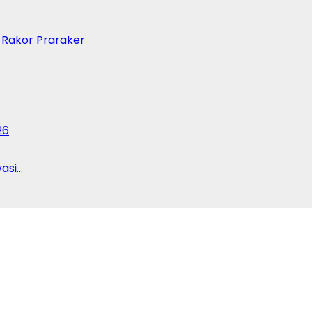
 Rakor Praraker
26
vasi…