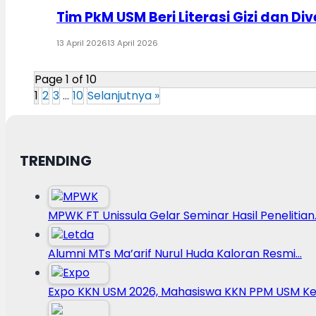
Tim PkM USM Beri Literasi Gizi dan D
13 April 2026
13 April 2026
Page 1 of 10
1
2
3
…
10
Selanjutnya »
TRENDING
MPWK FT Unissula Gelar Seminar Hasil Penelitian
Alumni MTs Ma’arif Nurul Huda Kaloran Resmi…
Expo KKN USM 2026, Mahasiswa KKN PPM USM Ke