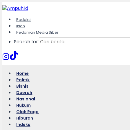
Skip
to
content
Redaksi
Iklan
Pedoman Media Siber
Search for:
Home
Politik
Bisnis
Daerah
Nasional
Hukum
Olah Raga
Hiburan
Indeks