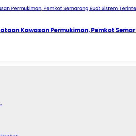
enataan Kawasan Permukiman, Pemkot Semar
…
lurahan…