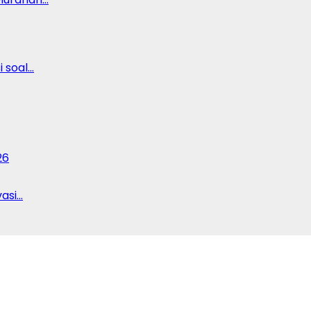
 soal…
26
vasi…