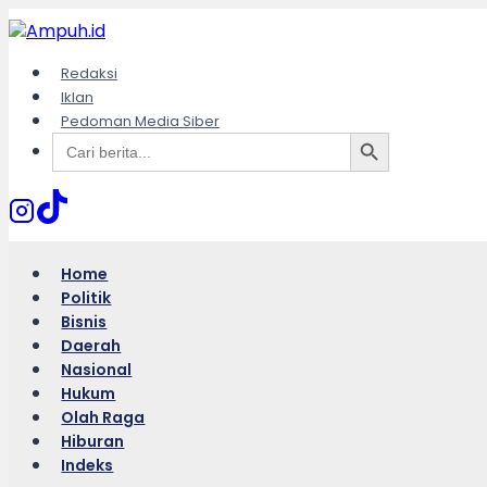
Skip
to
content
Redaksi
Iklan
Pedoman Media Siber
Search Button
Search
for:
Home
Politik
Bisnis
Daerah
Nasional
Hukum
Olah Raga
Hiburan
Indeks