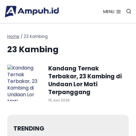
Search Bu
Skip
Search
for:
to
MENU
content
Home
/
23 Kambing
23 Kambing
Kandang Ternak
Terbakar, 23 Kambing di
Undaan Lor Mati
Terpanggang
16 Juni 2026
TRENDING