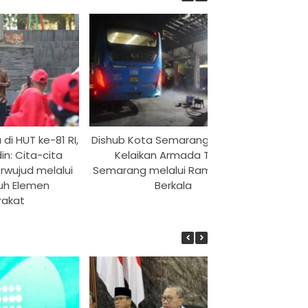
di HUT ke-81 RI,
Dishub Kota Semarang Pastikan
Proyek
in: Cita-cita
Kelaikan Armada Trans
Jepara
rwujud melalui
Semarang melalui Ramp Check
ruh Elemen
Berkala
rakat