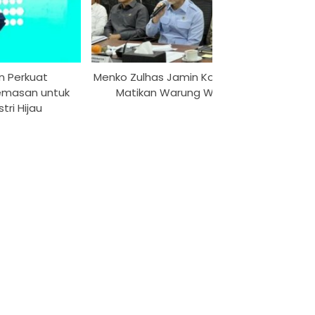
n Perkuat
Menko Zulhas Jamin Kopdes tak
R
emasan untuk
Matikan Warung Warga
Penand
tri Hijau
Mae