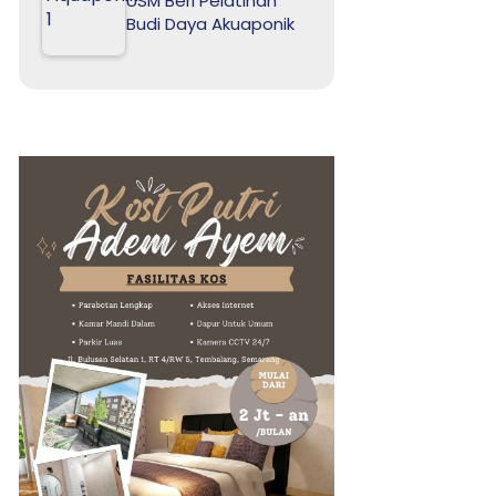
USM Beri Pelatihan
Budi Daya Akuaponik