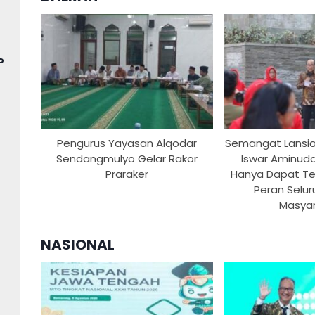
P
Pengurus Yayasan Alqodar
Semangat Lansia 
Sendangmulyo Gelar Rakor
Iswar Aminudd
Praraker
Hanya Dapat Te
Peran Selu
Masya
NASIONAL