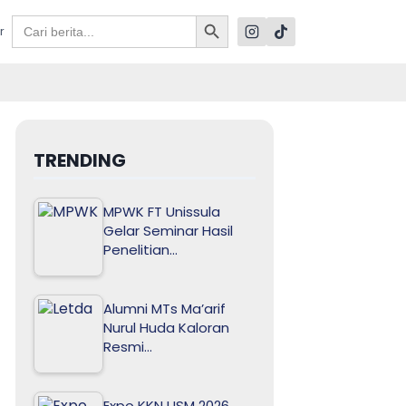
Search Button
Search
r
for:
TRENDING
MPWK FT Unissula
Gelar Seminar Hasil
Penelitian…
Alumni MTs Ma’arif
Nurul Huda Kaloran
Resmi…
Expo KKN USM 2026,