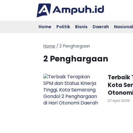
Skip
to
content
Home
Politik
Bisnis
Daerah
Nasiona
Home
/
2 Penghargaan
2 Penghargaan
Terbaik 
Kota Se
Otonomi
27 April 2026