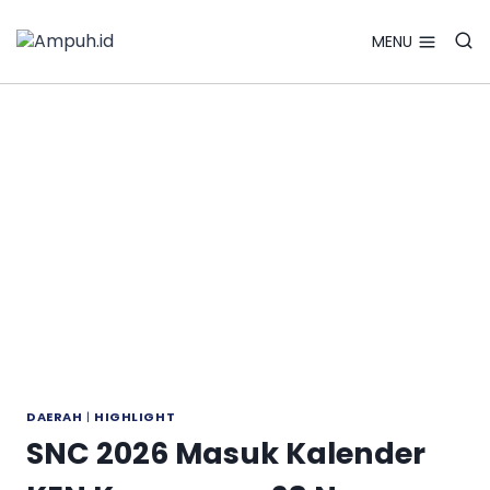
Search Bu
Skip
Search
for:
to
MENU
content
DAERAH
|
HIGHLIGHT
SNC 2026 Masuk Kalender