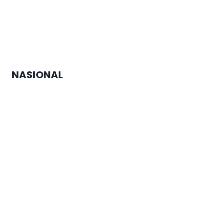
Empat Tempat Pemakaman
Umum Sudah Penuh, Pemkot
Semarang Alihkan ke TPU yang
Masih Miliki Lahan
NASIONAL
Menko Zulhas Jamin Kopdes tak
Matikan Warung Warga