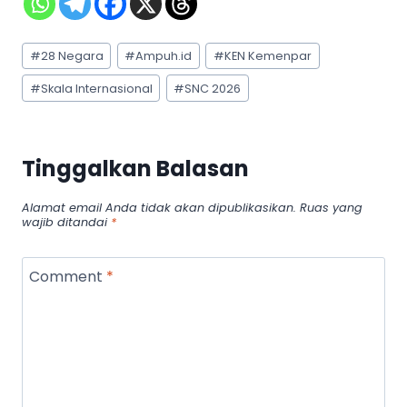
Post
#
28 Negara
#
Ampuh.id
#
KEN Kemenpar
Tags:
#
Skala Internasional
#
SNC 2026
Tinggalkan Balasan
Alamat email Anda tidak akan dipublikasikan.
Ruas yang
wajib ditandai
*
Comment
*