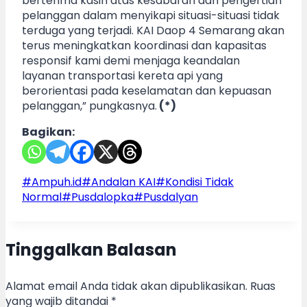
berterima kasih atas kesabaran dan pengertian
pelanggan dalam menyikapi situasi-situasi tidak
terduga yang terjadi. KAI Daop 4 Semarang akan
terus meningkatkan koordinasi dan kapasitas
responsif kami demi menjaga keandalan
layanan transportasi kereta api yang
berorientasi pada keselamatan dan kepuasan
pelanggan,” pungkasnya.
(*)
Bagikan:
Post
#
Ampuh.id
#
Andalan KAI
#
Kondisi Tidak
Tags:
Normal
#
Pusdalopka
#
Pusdalyan
Tinggalkan Balasan
Alamat email Anda tidak akan dipublikasikan.
Ruas
yang wajib ditandai
*