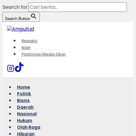
Search for:
Search Button
Skip
to
content
Redaksi
Iklan
Pedoman Media Siber
Home
Politik
Bisnis
Daerah
Nasional
Hukum
Olah Raga
Hiburan