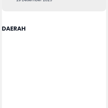
DAERAH
Truk Sruduk Dua Motor, Tiga
Orang Luka
Gubernur Ahmad Luthfi Ajak
Aktivis Mahasiswa Tetap Kritis
PMI Kota Pekalongan Gencarkan