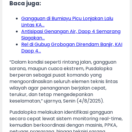
Baca juga:
Gangguan di Bumiayu Picu Lonjakan Lalu
Lintas KA…
Antisipasi Genangan Air, Daop 4 Semarang
Siagakan…
Rel di Gubug Grobogan Direndam Banjir, KAI
Daop 4…
“Dalam kondisi seperti rintang jalan, gangguan
sarana, maupun cuaca ekstrem, Pusdalopka
berperan sebagai pusat komando yang
mengoordinasikan seluruh elemen teknis lintas
wilayah agar penanganan berjalan cepat,
terukur, dan tetap mengedepankan
keselamatan,” ujarnya, Senin (4/8/2025).
Pusdalopka melakukan identifikasi gangguan
secara cepat lewat sistem monitoring real-time,
kemudian berkoordinasi dengan masinis, PPKA,
petugas prasarana, hingga teknisi sarana.