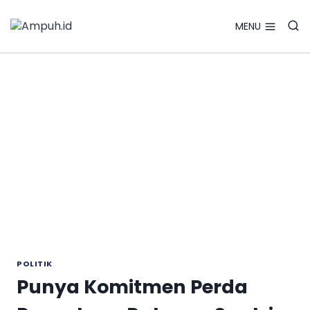
Search Bu
Skip
Search
for:
to
MENU
content
POLITIK
Punya Komitmen Perda