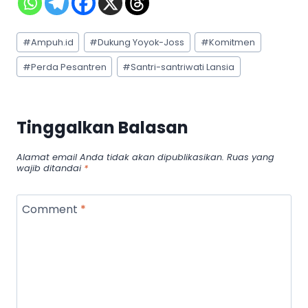
Post
#
Ampuh.id
#
Dukung Yoyok-Joss
#
Komitmen
Tags:
#
Perda Pesantren
#
Santri-santriwati Lansia
Tinggalkan Balasan
Alamat email Anda tidak akan dipublikasikan.
Ruas yang
wajib ditandai
*
Comment
*