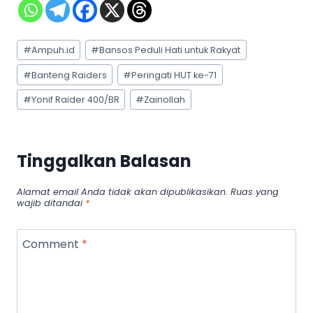
Post
#
Ampuh.id
#
Bansos Peduli Hati untuk Rakyat
Tags:
#
Banteng Raiders
#
Peringati HUT ke-71
#
Yonif Raider 400/BR
#
Zainollah
Tinggalkan Balasan
Alamat email Anda tidak akan dipublikasikan.
Ruas yang
wajib ditandai
*
Comment
*