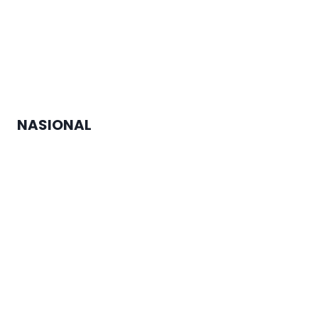
Pejabat Struktural USM Dilantik,
Inilah Pesan Rektor
NASIONAL
MTQ Nasional di Jateng Buka
Cabang Lomba Baru untuk
Penyandang Disabilitas