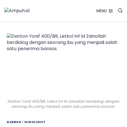
Search Bu
Skip
Search
for:
to
MENU
content
Danton Yonif 400/BR, Letkol Inf M Zainollah berdialog dengan
seorang ibu yang menjadi salah satu penerima bansos.
DAERAH
|
HIGHLIGHT