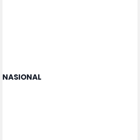
Adopsi Kecerdasan Buatan
Tergantung pada Arah
Pembentukan dan Pengawasan
Sistem dari SDM
NASIONAL
MTQ Nasional di Jateng Buka
Cabang Lomba Baru untuk
Penyandang Disabilitas