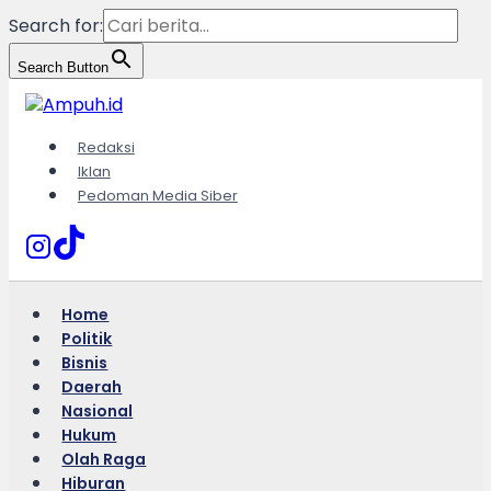
Search for:
Search Button
Skip
to
content
Redaksi
Iklan
Pedoman Media Siber
Home
Politik
Bisnis
Daerah
Nasional
Hukum
Olah Raga
Hiburan