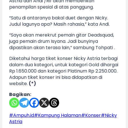
Astria dan Andi /Rif akan memberikan
penampilan spesial di atas panggung.
“Satu di antaranya bakal duet dengan Nicky.
Judul lagunya apa? Masih rahasia,” kata Andi.
“Saya akan merekrut pemain gitar Deadsquad,
juga pemain drum Isyana. Jadi bunyinya
dipastikan akan terasa lain,” sambung Tohpati .
Diketahui harga tiket konser Nicky Astria terbagi
dalam dua kategori, untuk kategori Gold dihargai
Rp 1.650.000 dan kategori Platinum Rp 2.250.000.
Adapun tiket konser ini bisa didapatkan di
website.
(*)
Bagikan:
Post
#
Ampuh.id
#
Kampung Halaman
#
Konser
#
Nicky
Tags:
Astria