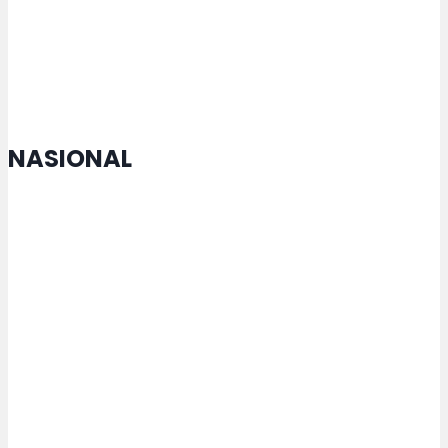
Dapat Terwujud melalui Peran
Seluruh Elemen Masyarakat
NASIONAL
MTQ Nasional di Jateng Buka
Cabang Lomba Baru untuk
Penyandang Disabilitas
Kemenperin Perkuat Pengelolaan
Kemasan untuk Pacu Industri