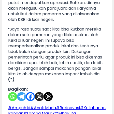
patut mendapatkan apresiasi. Bahkan, dirinya
akan mengusulkan para juara dan karyanya
untuk ikut dalam pameran yang dilaksanakan
oleh KBRI di luar negeri.
“Saya rasa suatu saat kita bisa ikutkan mereka
dalam satu pameran yang dilaksanakan oleh
KBRI di luar negeri. Ini supaya bisa
memperkenalkan produk lokal dan tentunya
tidak kalah dengan produk lain. Dukungan
pemerintah perlu, agar produk ini bisa dikemas
demikian rupa, lebih baik, lebih cantik, dan lebih
bergizi. Jangan sampai makanan pangan lokal
kita kalah dengan makanan impor,” imbuh dia.
(*)
Bagikan:
Post
#
Ampuh.id
#
Anak Muda
#
Berinovasi
#
Ketahanan
Tags:
Pangan
#
Lomba Masak
#
Mbak Ita