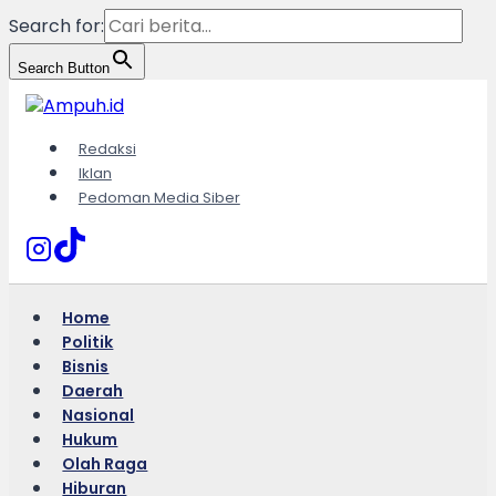
Search for:
Search Button
Skip
to
content
Redaksi
Iklan
Pedoman Media Siber
Home
Politik
Bisnis
Daerah
Nasional
Hukum
Olah Raga
Hiburan