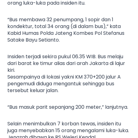
orang luka-luka pada insiden itu.
“Bus membawa 32 penumpang, 1 sopir dan 1
kondektur, total 34 orang (di dalam bus),” kata
Kabid Humas Polda Jateng Kombes Pol Stefanus
Satake Bayu Setianto.
Insiden terjadi sekira pukul 06.35 WIB. Bus melaju
dari barat ke timur alias dari arah Jakarta di lajur
kiri.
Sesampainya di lokasi yakni KM 370+200 jalur A
pengemudi diduga mengantuk sehingga bus
tersebut keluar jalan.
“Bus masuk parit sepanjang 200 meter,” lanjutnya.
Selain menimbulkan 7 korban tewas, insiden itu
juga menyebabkan 15 orang mengalami luka-luka.
Jenazah dibawa ke RS Weleri Kendal.