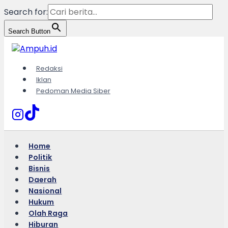
Search for:
Search Button
Skip
to
content
Redaksi
Iklan
Pedoman Media Siber
Home
Politik
Bisnis
Daerah
Nasional
Hukum
Olah Raga
Hiburan