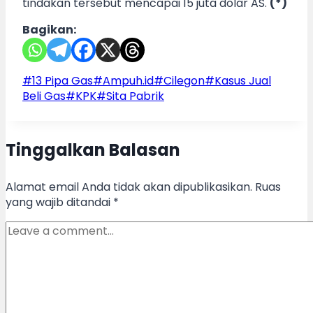
tindakan tersebut mencapai 15 juta dolar AS.
(*)
Bagikan:
Post
#
13 Pipa Gas
#
Ampuh.id
#
Cilegon
#
Kasus Jual
Tags:
Beli Gas
#
KPK
#
Sita Pabrik
Tinggalkan Balasan
Alamat email Anda tidak akan dipublikasikan.
Ruas
yang wajib ditandai
*