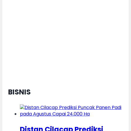
Logo dan Maskot MTQ Nasional
XXXI Resmi Diluncurkan, ”Saqur”
Siap Tebar Cahaya Al-Qur’an
Menuju Indonesia Emas
BISNIS
Distan Cilacap Prediksi