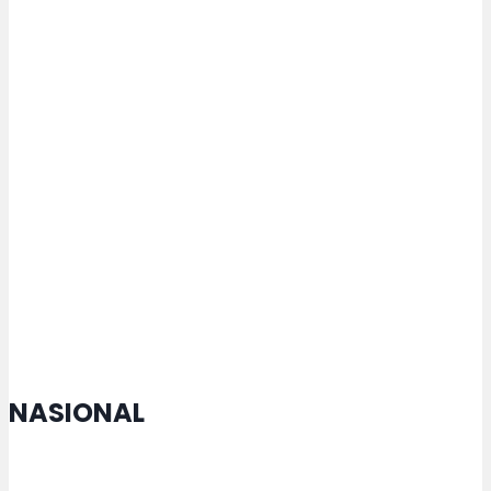
Konser Rakyat Berintegritas
Bersama Letto, Klaten
Kampanyekan Antikorupsi
Tim KKN-T 112 Undip Beri Pelatihan
Pemanfaatan Limbah Sayuran
dan Buah Sisa di Dusun Kaliduren
NASIONAL