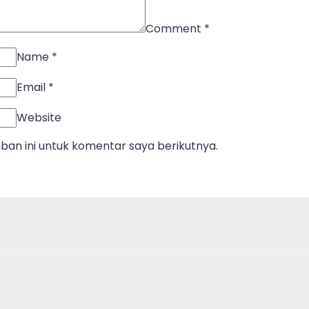
Comment
*
Name
*
Email
*
Website
an ini untuk komentar saya berikutnya.