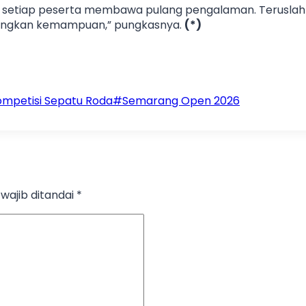
 setiap peserta membawa pulang pengalaman. Teruslah b
bangkan kemampuan,” pungkasnya.
(*)
ompetisi Sepatu Roda
#
Semarang Open 2026
wajib ditandai
*