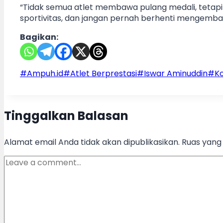
“Tidak semua atlet membawa pulang medali, tetapi
sportivitas, dan jangan pernah berhenti mengem
Bagikan:
Post
#
Ampuh.id
#
Atlet Berprestasi
#
Iswar Aminuddin
#
K
Tags:
Tinggalkan Balasan
Alamat email Anda tidak akan dipublikasikan.
Ruas yang 