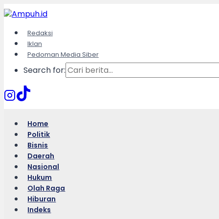
Skip
to
content
Redaksi
Iklan
Pedoman Media Siber
Search for:
Home
Politik
Bisnis
Daerah
Nasional
Hukum
Olah Raga
Hiburan
Indeks