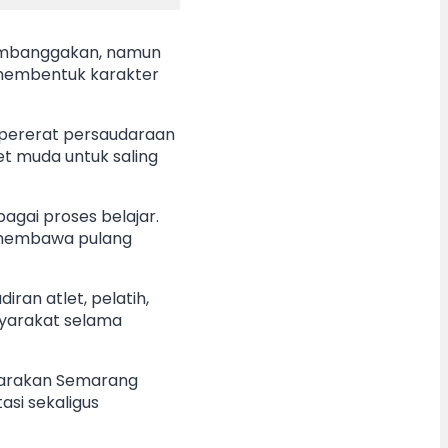
membanggakan, namun
 membentuk karakter
pererat persaudaraan
et muda untuk saling
agai proses belajar.
 membawa pulang
ran atlet, pelatih,
asyarakat selama
garakan Semarang
asi sekaligus