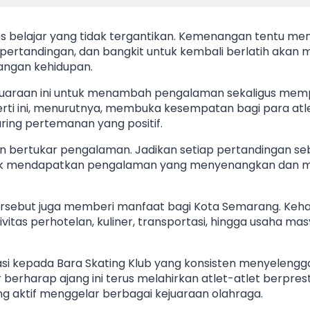
es belajar yang tidak tergantikan. Kemenangan tentu 
ertandingan, dan bangkit untuk kembali berlatih akan
angan kehidupan.
juaraan ini untuk menambah pengalaman sekaligus mem
rti ini, menurutnya, membuka kesempatan bagi para atl
ring pertemanan yang positif.
 bertukar pengalaman. Jadikan setiap pertandingan seb
adik mendapatkan pengalaman yang menyenangkan dan
 tersebut juga memberi manfaat bagi Kota Semarang. Kehadi
ivitas perhotelan, kuliner, transportasi, hingga usaha m
i kepada Bara Skating Klub yang konsisten menyeleng
 berharap ajang ini terus melahirkan atlet-atlet berprest
 aktif menggelar berbagai kejuaraan olahraga.