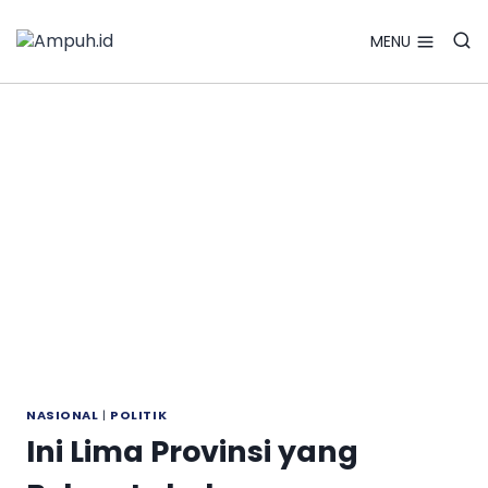
Search Bu
Skip
Search
for:
to
MENU
content
NASIONAL
|
POLITIK
Ini Lima Provinsi yang