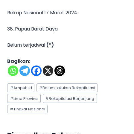
Rekap Nasional 17 Maret 2024.
38. Papua Barat Daya
Belum terjadwal
(*)
Bagikan:
Post
#
Ampuh.id
#
Belum Lakukan Rekapitulasi
Tags:
#
Lima Provinsi
#
Rekapitulasi Berjenjang
#
Tingkat Nasional