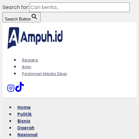
Search for:
Search Button
Skip
to
content
Redaksi
Iklan
Pedoman Media Siber
Home
Politik
Bisnis
Daerah
Nasional