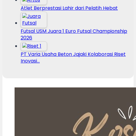
Atlet Berprestasi Lahir dari Pelatih Hebat
Futsal USM Juara 1 Euro Futsal Championship
2026
PT Varia Usaha Beton Jajaki Kolaborasi Riset
Inovasi…