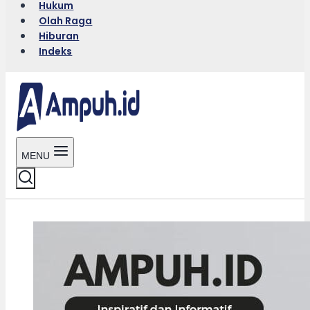
Hukum
Olah Raga
Hiburan
Indeks
MENU