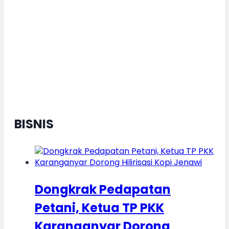
Logo dan Maskot MTQ Nasional
XXXI Resmi Diluncurkan, ”Saqur”
Siap Tebar Cahaya Al-Qur’an
Menuju Indonesia Emas
BISNIS
Dongkrak Pedapatan
Petani, Ketua TP PKK
Karanganyar Dorong