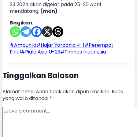
23 2024 akan digelar pada 25-26 April
mendatang.
(man)
Bagikan:
Post
#
Ampuh.id
#
Hajar Yordania 4-1
#
Perempat
Tags:
Final
#
Piala Asia U-23
#
Timnas Indonesia
Tinggalkan Balasan
Alamat email Anda tidak akan dipublikasikan.
Ruas
yang wajib ditandai
*