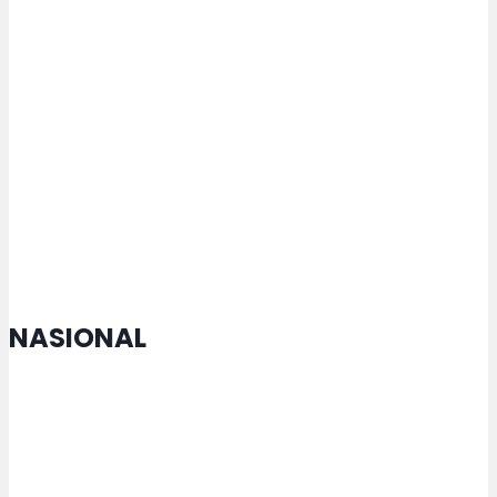
Kampanyekan Antikorupsi
Tim KKN-T 112 Undip Beri Pelatihan
Pemanfaatan Limbah Sayuran
dan Buah Sisa di Dusun Kaliduren
NASIONAL
Menko Zulhas Jamin Kopdes tak
Matikan Warung Warga