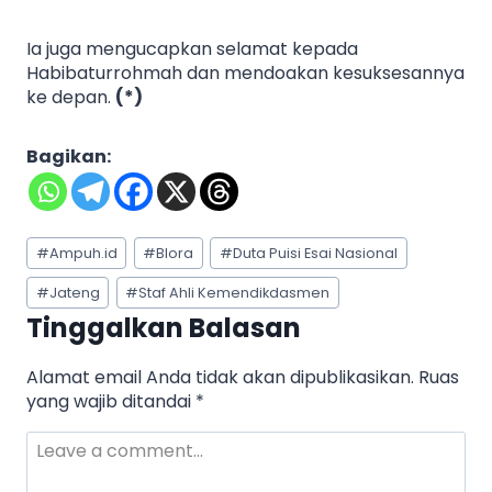
Ia juga mengucapkan selamat kepada
Habibaturrohmah dan mendoakan kesuksesannya
ke depan.
(*)
Bagikan:
Post
#
Ampuh.id
#
Blora
#
Duta Puisi Esai Nasional
Tags:
#
Jateng
#
Staf Ahli Kemendikdasmen
Tinggalkan Balasan
Alamat email Anda tidak akan dipublikasikan.
Ruas
yang wajib ditandai
*