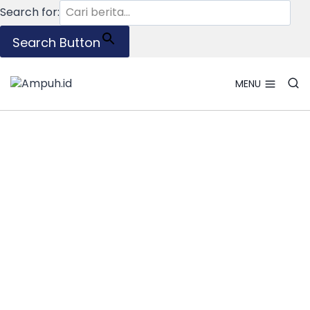
Search for:
Search Button
Skip
to
MENU
content