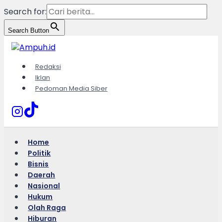
Search for:
Search Button
Skip
to
content
Redaksi
Iklan
Pedoman Media Siber
Home
Politik
Bisnis
Daerah
Nasional
Hukum
Olah Raga
Hiburan