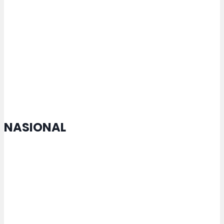
Dishub Kota Semarang Pastikan
Kelaikan Armada Trans Semarang
melalui Ramp Check Berkala
NASIONAL
MTQ Nasional di Jateng Buka
Cabang Lomba Baru untuk
Penyandang Disabilitas