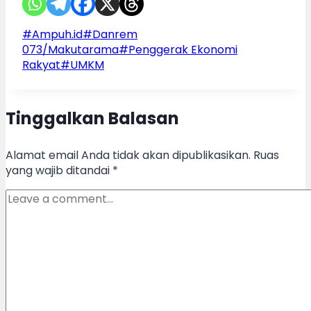
Post
#
Ampuh.id
#
Danrem
Tags:
073/Makutarama
#
Penggerak Ekonomi
Rakyat
#
UMKM
Tinggalkan Balasan
Alamat email Anda tidak akan dipublikasikan.
Ruas
yang wajib ditandai
*