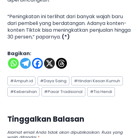
“Peningkatan ini terlihat dari banyak wajah baru
dari pembeli yang berdatangan. Adanya konten-
konten Tiktok bisa meningkatkan penjualan hingga
30 persen,” paparnya.
(*)
Bagikan:
Post
#
Ampuh.id
#
Daya Saing
#
Hindari Kesan Kumuh
Tags:
#
Kebersihan
#
Pasar Tradisional
#
Tia Hendi
Tinggalkan Balasan
Alamat email Anda tidak akan dipublikasikan.
Ruas yang
wajib ditandai
*