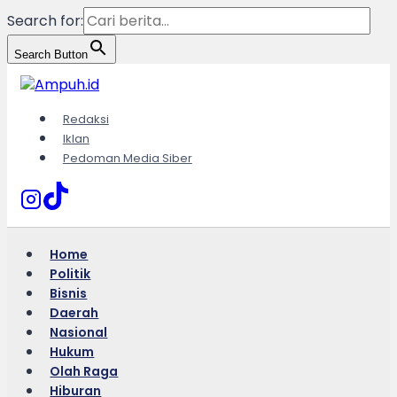
Search for:
Search Button
Skip
to
content
Redaksi
Iklan
Pedoman Media Siber
Home
Politik
Bisnis
Daerah
Nasional
Hukum
Olah Raga
Hiburan