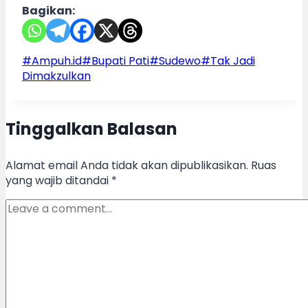
Bagikan:
Post
#
Ampuh.id
#
Bupati Pati
#
Sudewo
#
Tak Jadi
Tags:
Dimakzulkan
Tinggalkan Balasan
Alamat email Anda tidak akan dipublikasikan.
Ruas
yang wajib ditandai
*