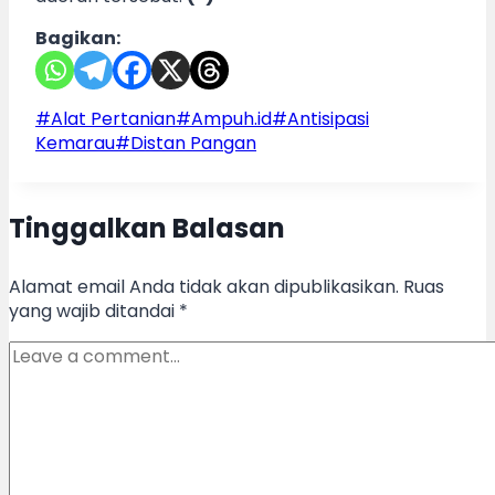
Bagikan:
Post
#
Alat Pertanian
#
Ampuh.id
#
Antisipasi
Tags:
Kemarau
#
Distan Pangan
Tinggalkan Balasan
Alamat email Anda tidak akan dipublikasikan.
Ruas
yang wajib ditandai
*