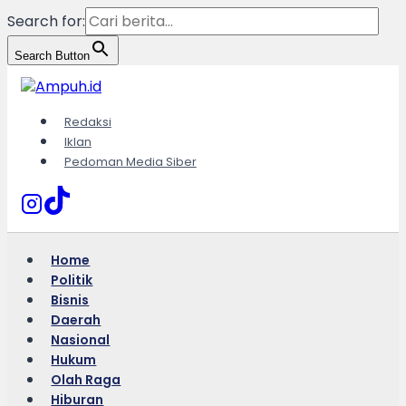
Search for:
Search Button
Skip
to
content
Redaksi
Iklan
Pedoman Media Siber
Home
Politik
Bisnis
Daerah
Nasional
Hukum
Olah Raga
Hiburan