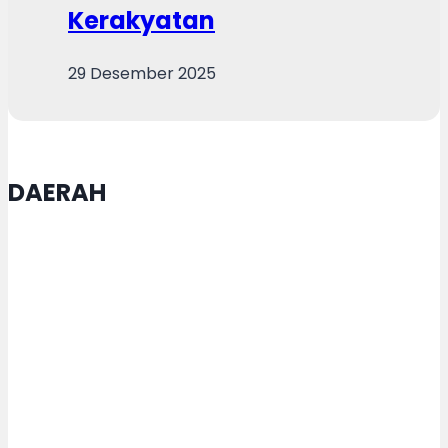
Kerakyatan
29 Desember 2025
DAERAH
Satgas TMMD Purworejo Kebut
Pengecoran Jalan
Pemkot Semarang Gandeng TNI
AD Tangani Sampah Jadi Bahan