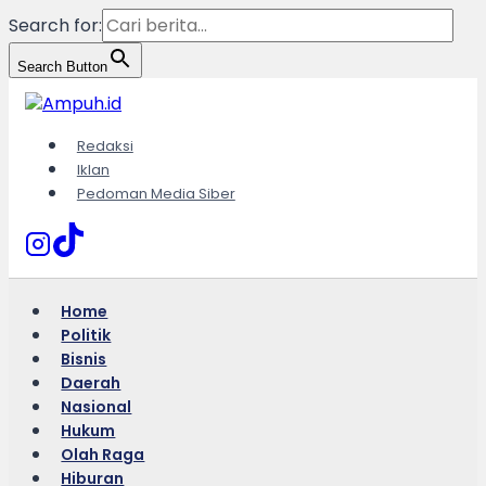
Search for:
Search Button
Skip
to
content
Redaksi
Iklan
Pedoman Media Siber
Home
Politik
Bisnis
Daerah
Nasional
Hukum
Olah Raga
Hiburan