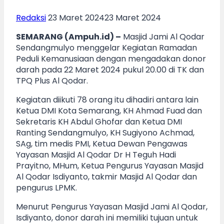
Redaksi
23 Maret 2024
23 Maret 2024
SEMARANG (Ampuh.id) –
Masjid Jami Al Qodar
Sendangmulyo menggelar Kegiatan Ramadan
Peduli Kemanusiaan dengan mengadakan donor
darah pada 22 Maret 2024 pukul 20.00 di TK dan
TPQ Plus Al Qodar.
Kegiatan diikuti 78 orang itu dihadiri antara lain
Ketua DMI Kota Semarang, KH Ahmad Fuad dan
Sekretaris KH Abdul Ghofar dan Ketua DMI
Ranting Sendangmulyo, KH Sugiyono Achmad,
SAg, tim medis PMI, Ketua Dewan Pengawas
Yayasan Masjid Al Qodar Dr H Teguh Hadi
Prayitno, MHum, Ketua Pengurus Yayasan Masjid
Al Qodar Isdiyanto, takmir Masjid Al Qodar dan
pengurus LPMK.
Menurut Pengurus Yayasan Masjid Jami Al Qodar,
Isdiyanto, donor darah ini memiliki tujuan untuk