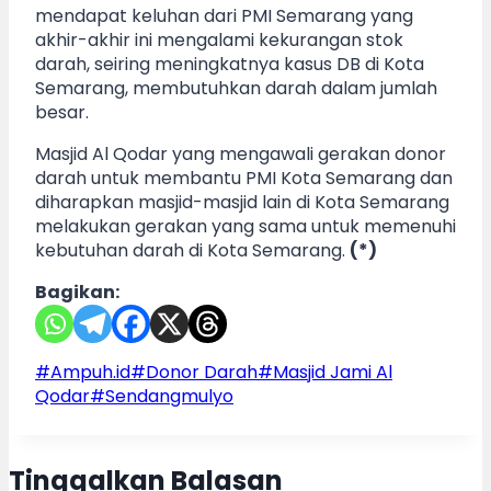
mendapat keluhan dari PMI Semarang yang
akhir-akhir ini mengalami kekurangan stok
darah, seiring meningkatnya kasus DB di Kota
Semarang, membutuhkan darah dalam jumlah
besar.
Masjid Al Qodar yang mengawali gerakan donor
darah untuk membantu PMI Kota Semarang dan
diharapkan masjid-masjid lain di Kota Semarang
melakukan gerakan yang sama untuk memenuhi
kebutuhan darah di Kota Semarang.
(*)
Bagikan:
Post
#
Ampuh.id
#
Donor Darah
#
Masjid Jami Al
Tags:
Qodar
#
Sendangmulyo
Tinggalkan Balasan