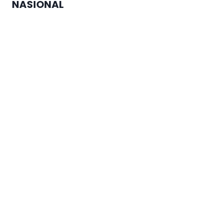
NASIONAL
MTQ Nasional di Jateng Buka
Cabang Lomba Baru untuk
Penyandang Disabilitas