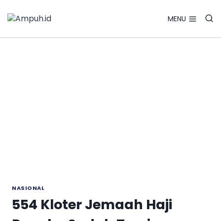
Search Bu
Skip
Search
for:
to
MENU
content
NASIONAL
554 Kloter Jemaah Haji