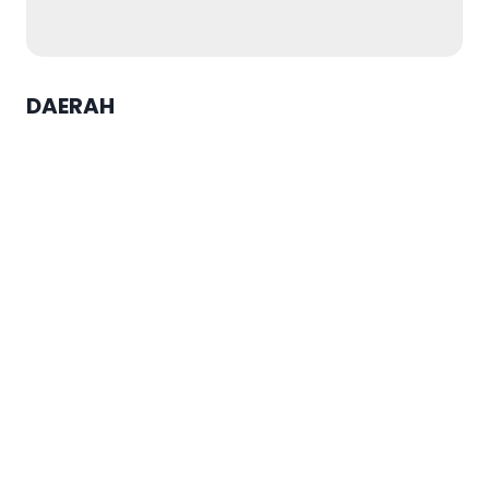
DAERAH
Pengurus Yayasan Alqodar
Sendangmulyo Gelar Rakor
Praraker