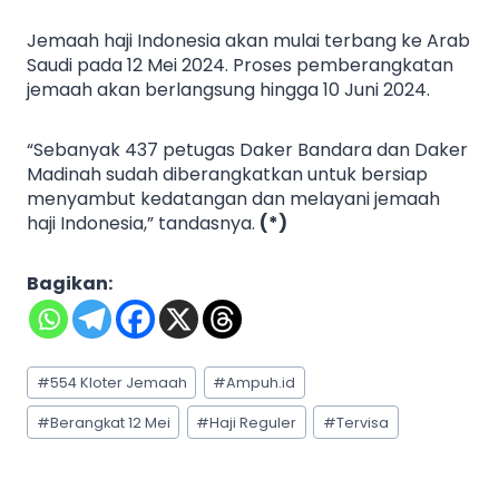
Jemaah haji Indonesia akan mulai terbang ke Arab
Saudi pada 12 Mei 2024. Proses pemberangkatan
jemaah akan berlangsung hingga 10 Juni 2024.
“Sebanyak 437 petugas Daker Bandara dan Daker
Madinah sudah diberangkatkan untuk bersiap
menyambut kedatangan dan melayani jemaah
haji Indonesia,” tandasnya.
(*)
Bagikan:
Post
#
554 Kloter Jemaah
#
Ampuh.id
Tags:
#
Berangkat 12 Mei
#
Haji Reguler
#
Tervisa